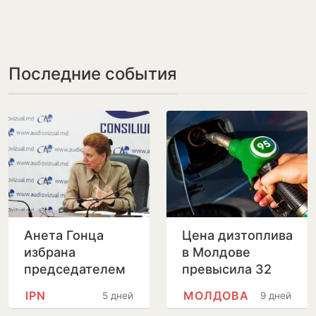
Последние события
Анета Гонца
Цена дизтоплива
избрана
в Молдове
председателем
превысила 32
Совета по
лея за литр
IPN
МОЛДОВА
5 дней
9 дней
телевидению и