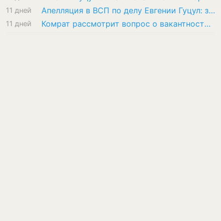
Апелляция в ВСП по делу Евгении Гуцул: защита обжалует решение Апелляционной палаты
11 дней
Комрат рассмотрит вопрос о вакантности должности башкана и назначении новых выборов
11 дней