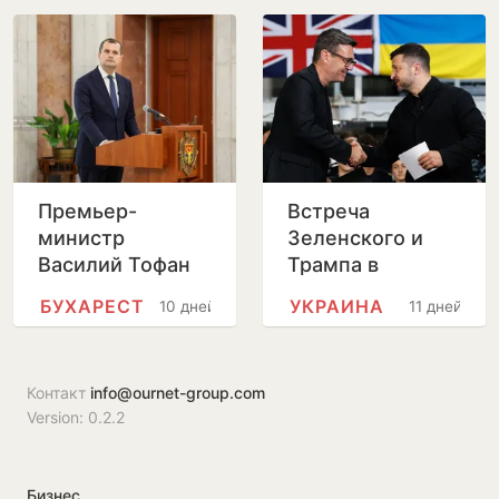
радио после
отставки
Лилианы Вицу
Премьер-
Встреча
министр
Зеленского и
Василий Тофан
Трампа в
совершит
Вашингтоне
БУХАРЕСТ
УКРАИНА
10 дней
11 дней
официальный
пройдет без
визит в Бухарест
прессы
Контакт
info@ournet-group.com
Version: 0.2.2
Бизнес