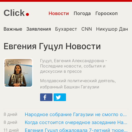
Click
Новости
Погода
Гороскоп
Важные
Заявления
Бухарест
CNN
Никушор Дан
Евгения Гуцул Новости
Гуцул, Евгения Александровна -
Последние новости, события и
дискуссии в прессе
Молдавский политический деятель,
избранный Башкан Гагаузии
Народное собрание Гагаузии не смогло объявить должность башкана вакантной из-за отсутствия…
8 дней
Когда состоится очередное заседание Народного собрания Гагаузии
8 дней
Евгения Гуцул обжаловала 7-летний тюремный срок в ВСП
11 дней