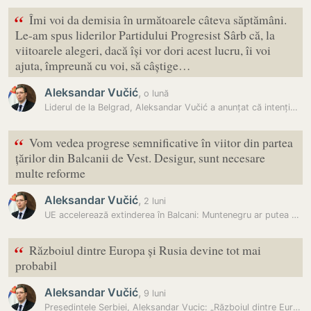
“
Îmi voi da demisia în următoarele câteva săptămâni.
Le-am spus liderilor Partidului Progresist Sârb că, la
viitoarele alegeri, dacă își vor dori acest lucru, îi voi
ajuta, împreună cu voi, să câștige…
Aleksandar Vučić
,
o lună
Liderul de la Belgrad, Aleksandar Vučić a anunțat că intenționează să…
“
Vom vedea progrese semnificative în viitor din partea
țărilor din Balcanii de Vest. Desigur, sunt necesare
multe reforme
Aleksandar Vučić
,
2 luni
UE accelerează extinderea în Balcani: Muntenegru ar putea deveni al 28…
“
Războiul dintre Europa și Rusia devine tot mai
probabil
Aleksandar Vučić
,
9 luni
Președintele Serbiei, Aleksandar Vucic: „Războiul dintre Europa și…