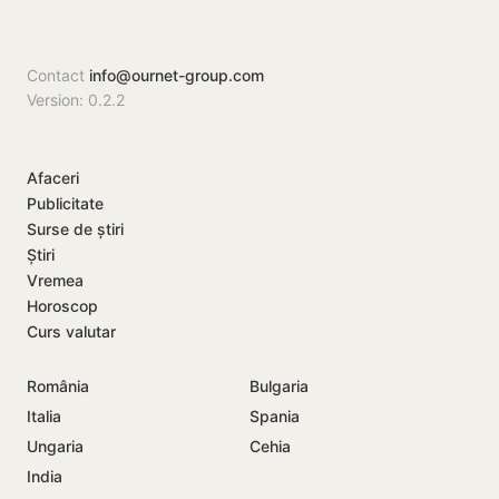
fost chemată
prezentat copiile
după…
scrisorilor de…
Contact
info@ournet-group.com
Version: 0.2.2
Afaceri
Publicitate
Surse de știri
Știri
Vremea
Horoscop
Curs valutar
România
Bulgaria
Italia
Spania
Ungaria
Cehia
India