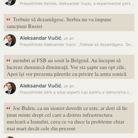
Președintele Serbiei, Aleksandar Vucic, a experimentat personal…
“
Trebuie să dezamăgesc. Serbia nu va impune
sancțiuni Rusiei
Aleksandar Vučić
,
un an
Președintele Aleksandar Vucic: „Trebuie să dezamăgesc. Serbia nu va…
“
membri ai FSB au sosit la Belgrad. Au început să
lucreze duminică dimineață. Vor sta șapte sau opt zile.
Apoi își vor prezenta părerile cu privire la arma sonică
Aleksandar Vučić
,
un an
Președintele sârb a adus experți ruși pentru a demonstra că n-a…
“
Joe Biden, ca un sionist dovedit ce este, ar dori să fie
ținut minte drept cel care a distrus infrastructura
nucleară a Iranului, ceea ce va duce la probleme chiar
mai mari decât cele din prezent