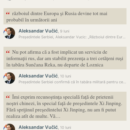
“
războiul dintre Europa și Rusia devine tot mai
probabil în următorii ani
Aleksandar Vučić
,
9 luni
Președintele Serbiei, Aleksandar Vucic: „Războiul dintre Europa și…
“
Nu pot afirma că a fost implicat un serviciu de
informații rus, dar am stabilit prezența a trei cetățeni ruși
în tabăra Sunčana Reka, nu departe de Loznica
Aleksandar Vučić
,
10 luni
Președintele Serbiei confirmă că în tabăra militară pentru cetățeni ai…
“
Îmi exprim recunoștința specială față de prietenii
noștri chinezi, în special față de președintele Xi Jinping.
Fără sprijinul președintelui Xi Jinping, nu am fi putut
realiza atît de multe. Vă…
Aleksandar Vučić
,
10 luni