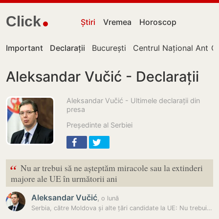
Click
Știri
Vremea
Horoscop
Important
Declarații
București
Centrul Național Antico
Ch
Aleksandar Vučić - Declarații
Aleksandar Vučić - Ultimele declarații din
presa
Președinte al Serbiei
“
Nu ar trebui să ne așteptăm miracole sau la extinderi
majore ale UE în următorii ani
Aleksandar Vučić
,
o lună
Serbia, către Moldova și alte țări candidate la UE: Nu trebuie să…