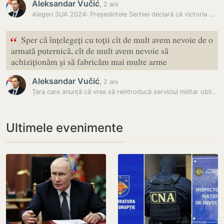
Aleksandar Vučić
,
2 ani
Alegeri SUA 2024: Președintele Serbiei declară că victoria Kamalei…
“
Sper că înțelegeți cu toții cît de mult avem nevoie de o
armată puternică, cît de mult avem nevoie să
achiziționăm și să fabricăm mai multe arme
Aleksandar Vučić
,
2 ani
Țara care anunță că vrea să reintroducă serviciul militar obligatoriu
Ultimele evenimente