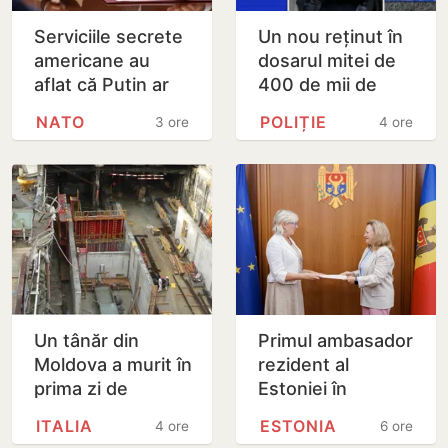
Serviciile secrete
Un nou reținut în
americane au
dosarul mitei de
aflat că Putin ar
400 de mii de
putea testa NATO
dolari. Ar fi
NATO
POLIȚIE
3 ore
4 ore
cu un atac chiar în
facilitat transferul
această…
a 60 de mii de…
Un tânăr din
Primul ambasador
Moldova a murit în
rezident al
prima zi de
Estoniei în
muncă, în Italia:
Republica
ITALIA
ESTONIA
4 ore
6 ore
ambulanța ar fi
Moldova și-a