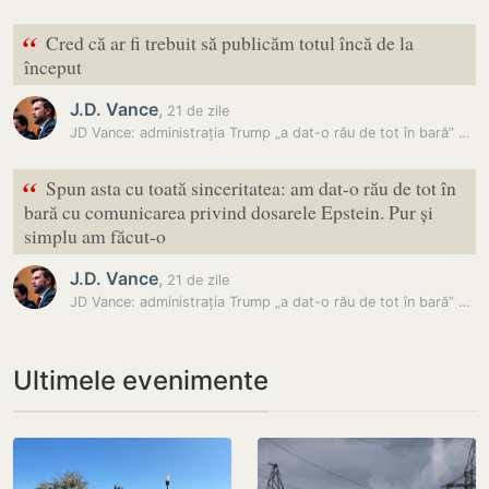
“
Cred că ar fi trebuit să publicăm totul încă de la
început
J.D. Vance
,
21 de zile
JD Vance: administrația Trump „a dat-o rău de tot în bară” cu dosarele…
“
Spun asta cu toată sinceritatea: am dat-o rău de tot în
bară cu comunicarea privind dosarele Epstein. Pur și
simplu am făcut-o
J.D. Vance
,
21 de zile
JD Vance: administrația Trump „a dat-o rău de tot în bară” cu dosarele…
Ultimele evenimente