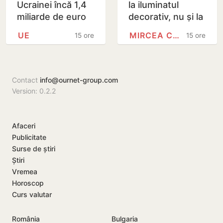
Ucrainei încă 1,4
la iluminatul
miliarde de euro
decorativ, nu și la
din dobânzile
cel stradal.
UE
MIRCEA CEL BĂTRÂN
15 ore
15 ore
generate de
Irigarea spațiilor
activele rusești
verzi nu va fi…
înghețate
Contact
info@ournet-group.com
Version: 0.2.2
Afaceri
Publicitate
Surse de știri
Știri
Vremea
Horoscop
Curs valutar
România
Bulgaria