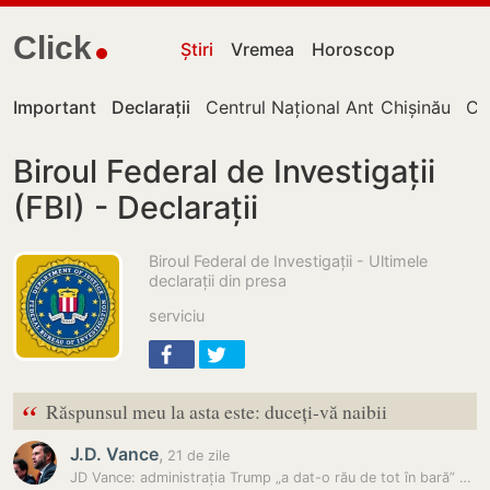
Click
Știri
Vremea
Horoscop
Important
Declarații
Centrul Național Anticorupție
Chișinău
Cu
Biroul Federal de Investigații
(FBI) - Declarații
Biroul Federal de Investigații - Ultimele
declarații din presa
serviciu
“
Răspunsul meu la asta este: duceți-vă naibii
J.D. Vance
,
21 de zile
JD Vance: administrația Trump „a dat-o rău de tot în bară” cu dosarele…