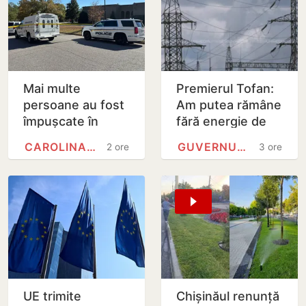
Mai multe
Premierul Tofan:
persoane au fost
Am putea rămâne
împușcate în
fără energie de
urma unui atac
avarie
CAROLINA DE NORD
GUVERNUL REPUBLICII MOLDOVA
2 ore
3 ore
armat în Carolina
de Nord
UE trimite
Chișinăul renunță