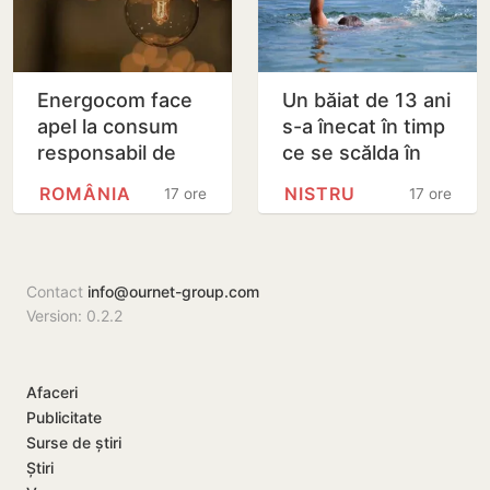
Energocom face
Un băiat de 13 ani
apel la consum
s-a înecat în timp
responsabil de
ce se scălda în
energie în orele
Nistru, pe o plajă
ROMÂNIA
NISTRU
17 ore
17 ore
de vârfe vârf
neautorizată din
Bender
Contact
info@ournet-group.com
Version: 0.2.2
Afaceri
Publicitate
Surse de știri
Știri