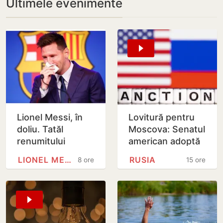
Ultimele evenimente
Lionel Messi, în
Lovitură pentru
doliu. Tatăl
Moscova: Senatul
renumitului
american adoptă
fotbalist a
noi sancțiuni dure
LIONEL MESSI
RUSIA
8 ore
15 ore
decedat
împotriva Rusiei