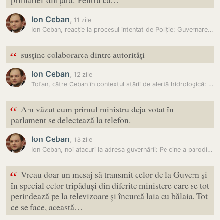
primăriei din țară. Pentru că…
Ion Ceban
,
11 zile
Ion Ceban, reacție la procesul intentat de Poliție: Guvernarea caută…
“
susține colaborarea dintre autorități
Ion Ceban
,
12 zile
Tofan, către Ceban în contextul stării de alertă hidrologică: Rog…
“
Am văzut cum primul ministru deja votat în
parlament se delectează la telefon.
Ion Ceban
,
13 zile
Ion Ceban, noi atacuri la adresa guvernării: Pe cine a parodiat…
“
Vreau doar un mesaj să transmit celor de la Guvern și
în special celor tripăduși din diferite ministere care se tot
perindează pe la televizoare și încurcă laia cu bălaia. Tot
ce se face, această…