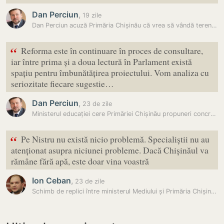
Dan Perciun
,
19 zile
Dan Perciun acuză Primăria Chișinău că vrea să vândă terenuri…
“
Reforma este în continuare în proces de consultare,
iar între prima și a doua lectură în Parlament există
spațiu pentru îmbunătățirea proiectului. Vom analiza cu
seriozitate fiecare sugestie…
Dan Perciun
,
23 de zile
Ministerul educației cere Primăriei Chișinău propuneri concrete pentru…
“
Pe Nistru nu există nicio problemă. Specialiștii nu au
atenționat asupra niciunei probleme. Dacă Chișinăul va
rămâne fără apă, este doar vina voastră
Ion Ceban
,
23 de zile
Schimb de replici între ministerul Mediului și Primăria Chișinău pe…