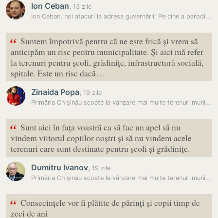
Ion Ceban
,
13 zile
Ion Ceban, noi atacuri la adresa guvernării: Pe cine a parodiat…
“
Suntem împotrivă pentru că ne este frică și vrem să
anticipăm un risc pentru municipalitate. Și aici mă refer
la terenuri pentru școli, grădinițe, infrastructură socială,
spitale. Este un risc dacă…
Zinaida Popa
,
19 zile
Primăria Chișinău scoate la vânzare mai multe terenuri municipale, iar…
“
Sunt aici în fața voastră ca să fac un apel să nu
vindem viitorul copiilor noștri și să nu vindem acele
terenuri care sunt destinate pentru școli și grădinițe.
Dumitru Ivanov
,
19 zile
Primăria Chișinău scoate la vânzare mai multe terenuri municipale, iar…
“
Consecințele vor fi plătite de părinți și copii timp de
zeci de ani