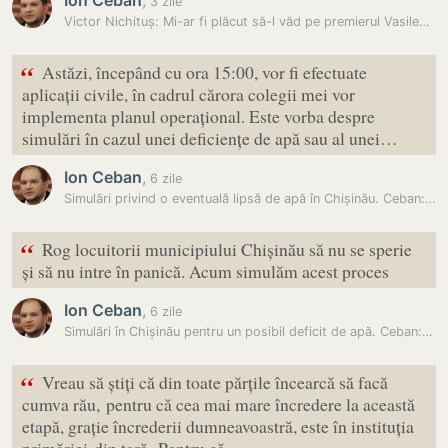
Ion Ceban
,
3 zile
Victor Nichituș: Mi-ar fi plăcut să-l văd pe premierul Vasile…
“
Astăzi, începând cu ora 15:00, vor fi efectuate
aplicații civile, în cadrul cărora colegii mei vor
implementa planul operațional. Este vorba despre
simulări în cazul unei deficiențe de apă sau al unei…
Ion Ceban
,
6 zile
Simulări privind o eventuală lipsă de apă în Chișinău. Ceban: „Rog…
“
Rog locuitorii municipiului Chișinău să nu se sperie
și să nu intre în panică. Acum simulăm acest proces
Ion Ceban
,
6 zile
Simulări în Chișinău pentru un posibil deficit de apă. Ceban: „Nu…
“
Vreau să știți că din toate părțile încearcă să facă
cumva rău, pentru că cea mai mare încredere la această
etapă, grație încrederii dumneavoastră, este în instituția