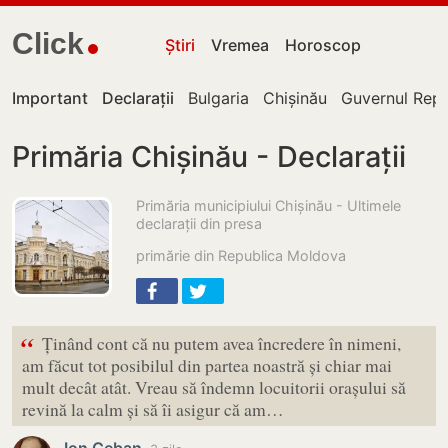
Click
Știri
Vremea
Horoscop
Important
Declarații
Bulgaria
Chișinău
Guvernul Repu
Primăria Chișinău - Declarații
Primăria municipiului Chișinău - Ultimele
declarații din presa
primărie din Republica Moldova
“
Ținând cont că nu putem avea încredere în nimeni,
am făcut tot posibilul din partea noastră și chiar mai
mult decât atât. Vreau să îndemn locuitorii orașului să
revină la calm și să îi asigur că am…