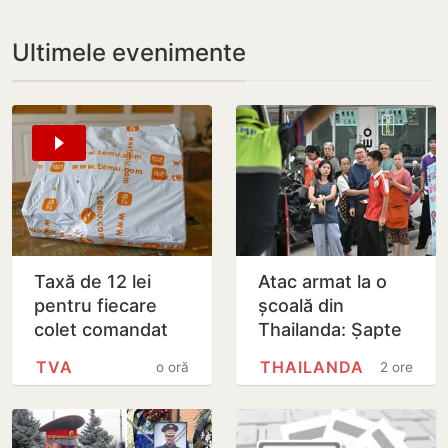
Ultimele evenimente
Taxă de 12 lei
Atac armat la o
pentru fiecare
școală din
colet comandat
Thailanda: Șapte
de pe platformele
morți și 15 răniți
TVA
THAILANDA
o oră
2 ore
internaționale
după ce un elev
de 14 ani a
deschis…