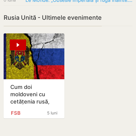
Le Monde: „Obsesie imperială și fugă înainte: niciodată Vladimir Putin nu a părut atât de…
Rusia Unită - Ultimele evenimente
Cum doi
moldoveni cu
cetățenia rusă,
coordonați de
FSB
5 luni
FSB, au încercat
să se infiltreze în
politica din…