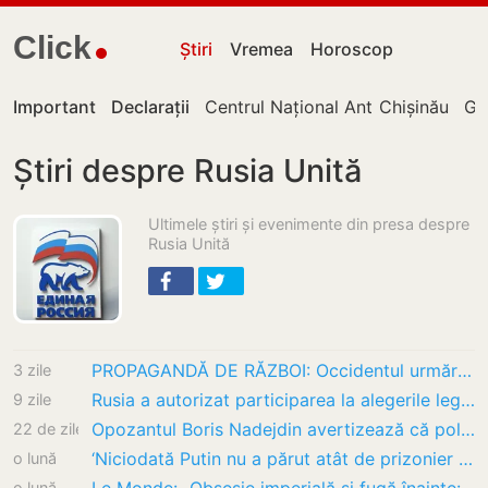
Click
Știri
Vremea
Horoscop
Important
Declarații
Centrul Național Anticorupție
Chișinău
Gu
Știri despre Rusia Unită
Ultimele știri și evenimente din presa despre
Rusia Unită
PROPAGANDĂ DE RĂZBOI: Occidentul urmărește de secole să distrugă Rusia și folosește…
3 zile
Rusia a autorizat participarea la alegerile legislative a singurului partid de opoziție,…
9 zile
Opozantul Boris Nadejdin avertizează că politica lui Putin duce Rusia spre haos și…
22 de zile
‘Niciodată Putin nu a părut atât de prizonier al propriilor fantasme’
o lună
o lună