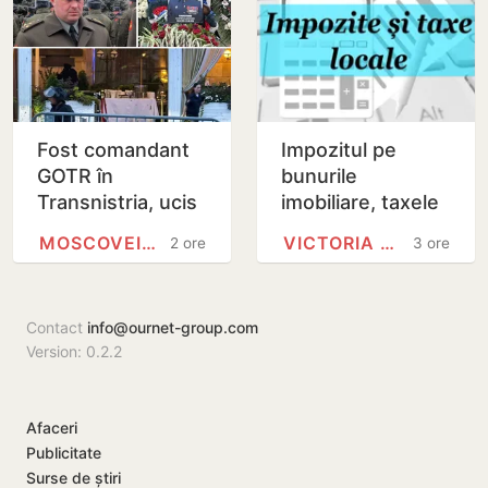
Fost comandant
Impozitul pe
GOTR în
bunurile
Transnistria, ucis
imobiliare, taxele
în explozia unui
locale și taxele
MOSCOVEI, CAHUL
VICTORIA BELOUS
2 ore
3 ore
restaurant la
rutiere.
Moscova
Modificările
prezentate de…
Contact
info@ournet-group.com
Version: 0.2.2
Afaceri
Publicitate
Surse de știri