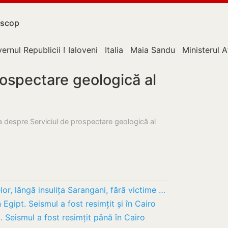
scop
ernul Republicii Moldova
Ialoveni
Italia
Maia Sandu
Ministerul A
rospectare geologică al
sa despre Serviciul de prospectare geologică al
Cutremur de 6,3 grade în sudul Filipinelor, lângă insulița Sarangani, fără victime sau…
Egipt. Seismul a fost resimțit și în Cairo
 Seismul a fost resimțit până în Cairo