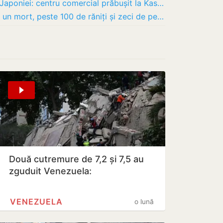
Cutremur puternic de 7,1 în sud-vestul Japoniei: centru comercial prăbușit la Kashima, un…
Cutremur de 7,1 în sud-vestul Japoniei: un mort, peste 100 de răniți și zeci de persoane…
Două cutremure de 7,2 și 7,5 au
zguduit Venezuela:
VENEZUELA
o lună