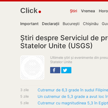
Click
Știri
Vremea
Horo
Important
Declarații
București
Chișinău
Guv
Știri despre Serviciul de p
Statelor Unite (USGS)
Ultimele știri și evenimente din pre
Statelor Unite
3 zile
Un cutremur de 5,3 grade a avut loc în 
5 zile
Cutremur cu magnitudinea 5,3 în Egipt.
5 zile