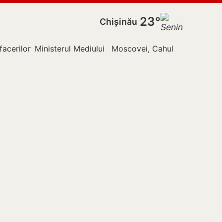
23°
Chișinău
facerilor Externe
Ministerul Mediului
Moscovei, Cahul
Nistru
Pol