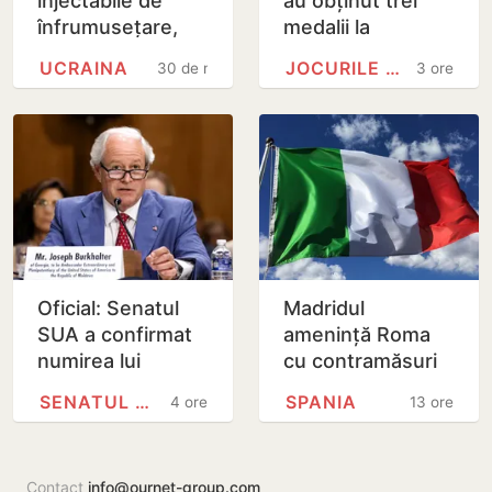
injectabile de
au obținut trei
înfrumusețare,
medalii la
ascunse într-un
Olimpiada
UCRAINA
JOCURILE OLIMPICE
30 de minute
3 ore
colet poștal,
Internațională de
depistate pe
Inteligență
Aeroportul…
Artificială din…
Oficial: Senatul
Madridul
SUA a confirmat
amenință Roma
numirea lui
cu contramăsuri
Joseph
dacă Italia nu
SENATUL SUA
SPANIA
4 ore
13 ore
Burkhalter în
renunță la
funcția de
controalele la
ambasador în
frontieră pentru…
Contact
info@ournet-group.com