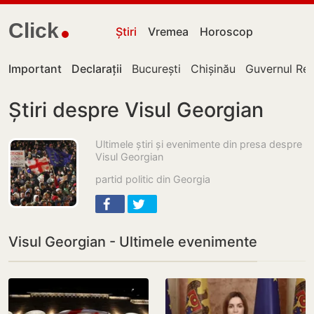
Click
Știri
Vremea
Horoscop
Important
Declarații
București
Chișinău
Guvernul Rep
Știri despre Visul Georgian
Ultimele știri și evenimente din presa despre
Visul Georgian
partid politic din Georgia
Visul Georgian - Ultimele evenimente