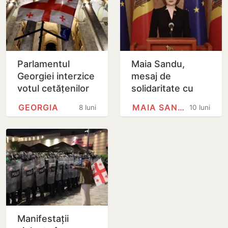
Parlamentul
Maia Sandu,
Georgiei interzice
mesaj de
votul cetățenilor
solidaritate cu
în străinătate
protestatarii din
GEORGIA
MAIA SANDU
8 luni
10 luni
Georgia:
„Democrația nu
poate fi redusă
la…
Manifestații