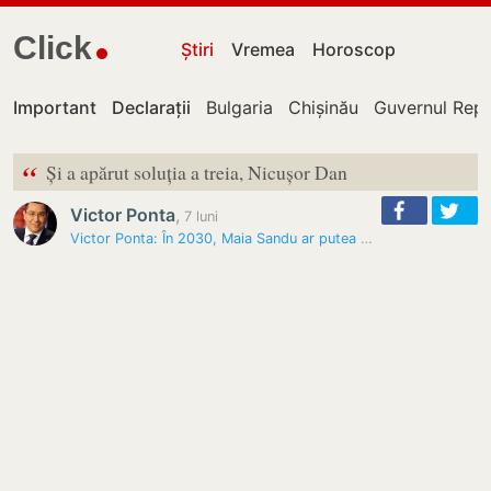
Click
Știri
Vremea
Horoscop
Important
Declarații
Bulgaria
Chișinău
Guvernul Repu
“
Și a apărut soluția a treia, Nicușor Dan
Victor Ponta
,
7 luni
Victor Ponta: În 2030, Maia Sandu ar putea să-l înlocuiască pe Nicușor…