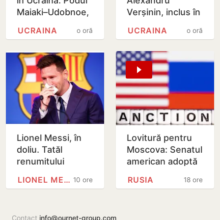
în Ucraina: Podul
Alexandru
Maiaki–Udobnoe,
Verșinin, inclus în
închis temporar
baza de date
UCRAINA
UCRAINA
o oră
o oră
‘Mirotvoreț’
Lionel Messi, în
Lovitură pentru
doliu. Tatăl
Moscova: Senatul
renumitului
american adoptă
fotbalist a
noi sancțiuni dure
LIONEL MESSI
RUSIA
10 ore
18 ore
decedat
împotriva Rusiei
Contact
info@ournet-group.com