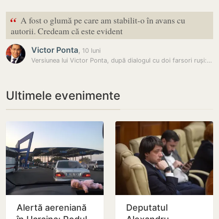
“
A fost o glumă pe care am stabilit-o în avans cu
autorii. Credeam că este evident
Victor Ponta
,
10 luni
Versiunea lui Victor Ponta, după dialogul cu doi farsori ruși:…
Ultimele evenimente
Alertă aereniană
Deputatul