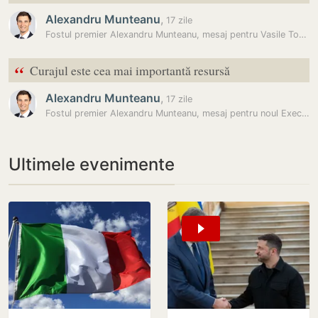
Alexandru Munteanu
,
17 zile
Fostul premier Alexandru Munteanu, mesaj pentru Vasile Tofan: „Sunt…
“
Curajul este cea mai importantă resursă
Alexandru Munteanu
,
17 zile
Fostul premier Alexandru Munteanu, mesaj pentru noul Executiv:…
Ultimele evenimente