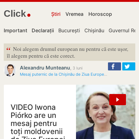
Click
Știri
Vremea
Horoscop
Important
Declarații
București
Chișinău
Guvernul Rep
“
Noi alegem drumul european nu pentru că este ușor,
îl alegem pentru că este corect.
Alexandru Munteanu
,
3 luni
Mesaj puternic de la Chișinău de Ziua Europei: „Moldova nu este…
VIDEO Iwona
Piórko are un
mesaj pentru
toți moldovenii