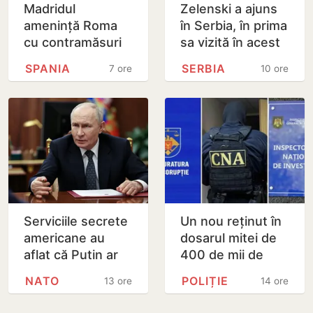
Madridul
Zelenski a ajuns
amenință Roma
în Serbia, în prima
cu contramăsuri
sa vizită în acest
dacă Italia nu
stat aliat
SPANIA
SERBIA
7 ore
10 ore
renunță la
tradițional al
controalele la
Rusiei după 2022
frontieră pentru…
Serviciile secrete
Un nou reținut în
americane au
dosarul mitei de
aflat că Putin ar
400 de mii de
putea testa NATO
dolari. Ar fi
NATO
POLIȚIE
13 ore
14 ore
cu un atac chiar în
facilitat transferul
această…
a 60 de mii de…