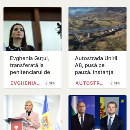
Evghenia Guțul,
Autostrada Unirii
transferată la
A8, pusă pe
penitenciarul de
pauză. Instanța
femei de la Rusca
de la București a
EVGHENIA GUȚUL
AUTOSTRADA A8 (ROMÂNIA)
2 ore
2 ore
suspendat
contractul