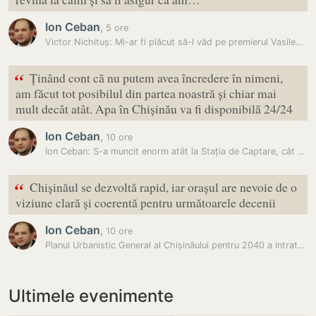
Ion Ceban
,
5 ore
Victor Nichituș: Mi-ar fi plăcut să-l văd pe premierul Vasile…
“
Ținând cont că nu putem avea încredere în nimeni,
am făcut tot posibilul din partea noastră și chiar mai
mult decât atât. Apa în Chișinău va fi disponibilă 24/24
Ion Ceban
,
10 ore
Ion Ceban: S-a muncit enorm atât la Stația de Captare, cât și la toate…
“
Chișinăul se dezvoltă rapid, iar orașul are nevoie de o
viziune clară și coerentă pentru următoarele decenii
Ion Ceban
,
10 ore
Planul Urbanistic General al Chișinăului pentru 2040 a intrat în etapa…
Ultimele evenimente