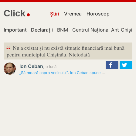
Click
Știri
Vremea
Horoscop
Important
Declarații
BNM
Centrul Național Anticorupț
Chișin
“
Nu a existat și nu există situație financiară mai bună
pentru municipiul Chișinău. Niciodată
Ion Ceban
,
o lună
„Să moară capra vecinului”: Ion Ceban spune că Primăria Chișinău nu a…