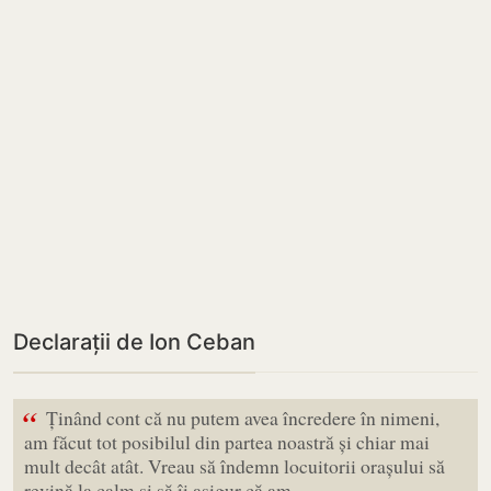
Declarații de Ion Ceban
“
Ținând cont că nu putem avea încredere în nimeni,
am făcut tot posibilul din partea noastră și chiar mai
mult decât atât. Vreau să îndemn locuitorii orașului să
revină la calm și să îi asigur că am…