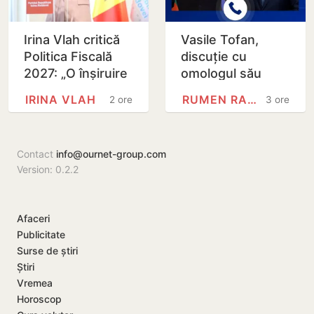
Irina Vlah critică
Vasile Tofan,
Politica Fiscală
discuție cu
2027: „O înșiruire
omologul său
de intenții nobile,
bulgar: Integrarea
IRINA VLAH
RUMEN RADEV
2 ore
3 ore
realizată pe
europeană și
seama…
energia, printre
principalele…
Contact
info@ournet-group.com
Version: 0.2.2
Afaceri
Publicitate
Surse de știri
Știri
Vremea
Horoscop