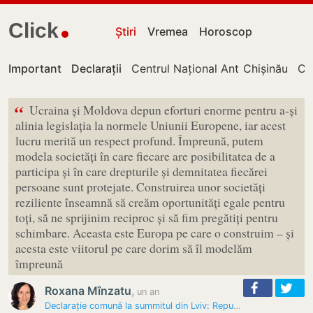
Click
Știri
Vremea
Horoscop
Important
Declarații
Centrul Național Anticorupție
Chișinău
Cu
“
Ucraina și Moldova depun eforturi enorme pentru a-și
alinia legislația la normele Uniunii Europene, iar acest
lucru merită un respect profund. Împreună, putem
modela societăți în care fiecare are posibilitatea de a
participa și în care drepturile și demnitatea fiecărei
persoane sunt protejate. Construirea unor societăți
reziliente înseamnă să creăm oportunități egale pentru
toți, să ne sprijinim reciproc și să fim pregătiți pentru
schimbare. Aceasta este Europa pe care o construim – și
acesta este viitorul pe care dorim să îl modelăm
împreună
Roxana Mînzatu
,
un an
Declarație comună la summitul din Lviv: Republica Moldova și Ucraina,…