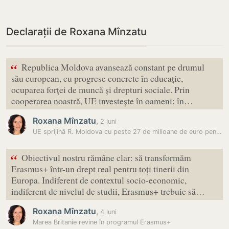
Declarații de Roxana Mînzatu
“
Republica Moldova avansează constant pe drumul
său european, cu progrese concrete în educație,
ocuparea forței de muncă și drepturi sociale. Prin
cooperarea noastră, UE investește în oameni: în…
Roxana Mînzatu
,
2 luni
UE sprijină R. Moldova cu peste 27 de milioane de euro pentru locuri…
“
Obiectivul nostru rămâne clar: să transformăm
Erasmus+ într-un drept real pentru toți tinerii din
Europa. Indiferent de contextul socio-economic,
indiferent de nivelul de studii, Erasmus+ trebuie să…
Roxana Mînzatu
,
4 luni
Marea Britanie revine în programul Erasmus+