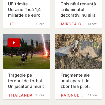
UE trimite
Chișinăul renunță
Ucrainei încă 1,4
la iluminatul
miliarde de euro
decorativ, nu și la
din dobânzile
cel stradal.
UE
MIRCEA CEL BĂTRÂN
10 ore
10 ore
generate de
Irigarea spațiilor
activele rusești
verzi nu va fi…
înghețate
Tragedie pe
Fragmente ale
terenul de fotbal.
unui aparat de
Un jucător a murit
zbor fără pilot,
lovit de fulger
găsite la Cahul
THAILANDA
RAIONUL CAHUL
10 ore
11 ore
chiar în timpul
meciului