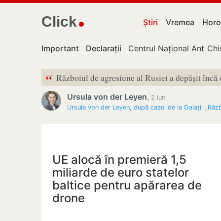
Click
Știri
Vremea
Horo
Important
Declarații
Centrul Național Anticor
Chi
“
Războiul de agresiune al Rusiei a depășit încă 
Ursula von der Leyen
,
2 luni
Ursula von der Leyen, după cazul de la Galați: „Răz
UE alocă în premieră 1,5
miliarde de euro statelor
baltice pentru apărarea de
drone