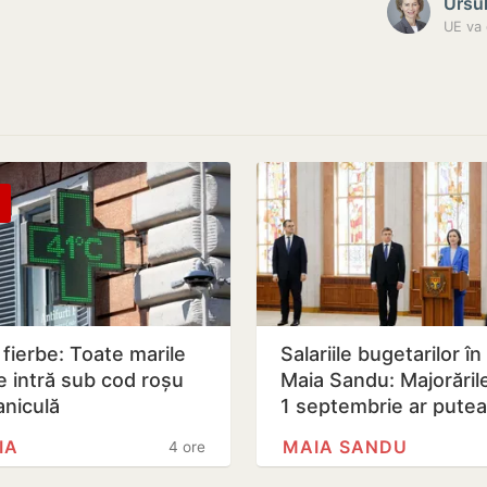
Ursu
UE va 
a fierbe: Toate marile
Salariile bugetarilor în
e intră sub cod roșu
Maia Sandu: Majorăril
aniculă
1 septembrie ar putea 
amânate
IA
MAIA SANDU
4 ore