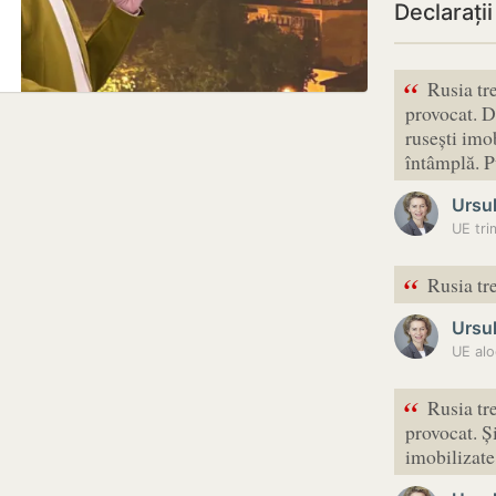
Declarați
“
Rusia tre
provocat. D
rusești imo
întâmplă.
Ursu
“
Rusia tr
Ursu
UE alo
“
Rusia tre
provocat. Și
imobilizate