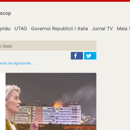
scop
upție
șinău
UTAG
Guvernul Republicii Moldova
Italia
Jurnal TV
Maia 
o linie
boiul de agresiune…