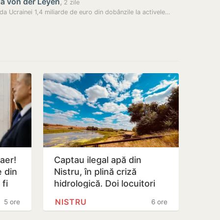
la von der Leyen
,
2 zile
da Ucrainei 1,4 miliarde de euro din dobânzile la activele…
 aer!
Captau ilegal apă din
e din
Nistru, în plină criză
fi
hidrologică. Doi locuitori
din Criuleni, amendați
NISTRU
5 ore
6 ore