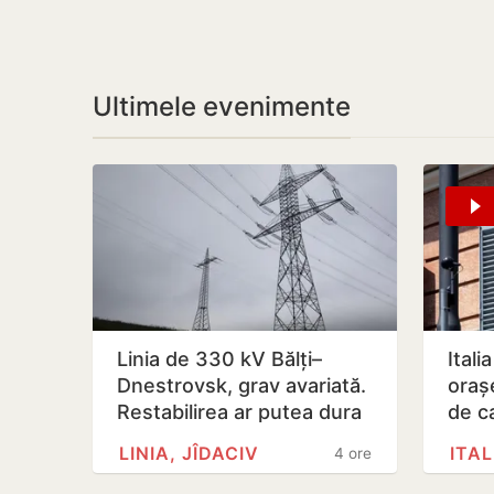
Ultimele evenimente
Linia de 330 kV Bălți–
Itali
Dnestrovsk, grav avariată.
oraș
Restabilirea ar putea dura
de c
peste 7 zile
LINIA, JÎDACIV
ITAL
4 ore