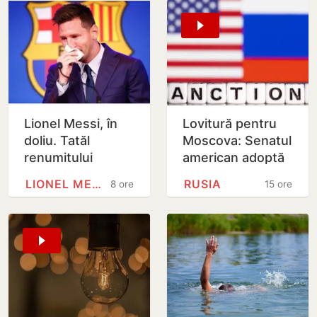
Lionel Messi, în
Lovitură pentru
doliu. Tatăl
Moscova: Senatul
renumitului
american adoptă
fotbalist a
noi sancțiuni dure
LIONEL MESSI
RUSIA
8 ore
15 ore
decedat
împotriva Rusiei