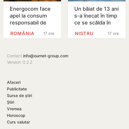
Energocom face
Un băiat de 13 ani
apel la consum
s-a înecat în timp
responsabil de
ce se scălda în
energie în orele
Nistru, pe o plajă
ROMÂNIA
NISTRU
17 ore
17 ore
de vârfe vârf
neautorizată din
Bender
Contact
info@ournet-group.com
Version: 0.2.2
Afaceri
Publicitate
Surse de știri
Știri
Vremea
Horoscop
Curs valutar