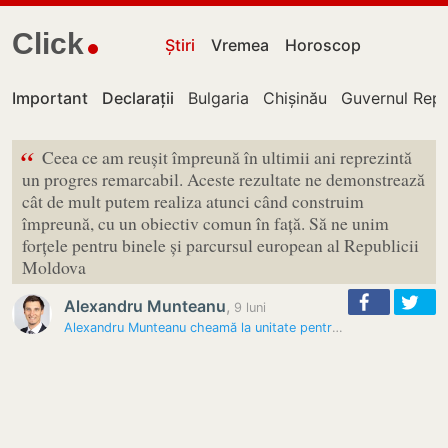
Click
Știri
Vremea
Horoscop
Important
Declarații
Bulgaria
Chișinău
Guvernul Repu
“
Ceea ce am reușit împreună în ultimii ani reprezintă
un progres remarcabil. Aceste rezultate ne demonstrează
cât de mult putem realiza atunci când construim
împreună, cu un obiectiv comun în față. Să ne unim
forțele pentru binele și parcursul european al Republicii
Moldova
Alexandru Munteanu
,
9 luni
Alexandru Munteanu cheamă la unitate pentru un viitor european al…