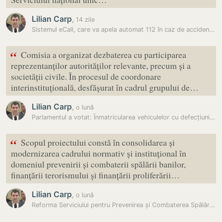
Lilian Carp
,
14 zile
Sistemul eCall, care va apela automat 112 în caz de accident rutier,…
“
Comisia a organizat dezbaterea cu participarea
reprezentanților autorităților relevante, precum și a
societății civile. În procesul de coordonare
interinstituțională, desfășurat în cadrul grupului de…
Lilian Carp
,
o lună
Parlamentul a votat: Înmatricularea vehiculelor cu defecțiuni…
“
Scopul proiectului constă în consolidarea și
modernizarea cadrului normativ și instituțional în
domeniul prevenirii și combaterii spălării banilor,
finanțării terorismului și finanțării proliferării…
Lilian Carp
,
o lună
Reforma Serviciului pentru Prevenirea și Combaterea Spălării Banilor,…