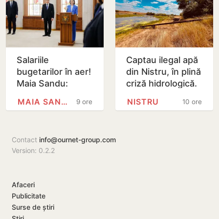
Salariile
Captau ilegal apă
bugetarilor în aer!
din Nistru, în plină
Maia Sandu:
criză hidrologică.
Majorările din 1
Doi locuitori din
MAIA SANDU
NISTRU
9 ore
10 ore
septembrie ar
Criuleni, amendați
putea fi amânate
Contact
info@ournet-group.com
Version: 0.2.2
Afaceri
Publicitate
Surse de știri
Știri