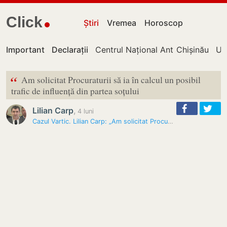
Click
Știri
Vremea
Horoscop
Important
Declarații
Centrul Național Anticorupție
Chișinău
UT
“
Am solicitat Procuraturii să ia în calcul un posibil
trafic de influență din partea soțului
Lilian Carp
,
4 luni
Cazul Vartic. Lilian Carp: „Am solicitat Procuraturii să ia în calcul…