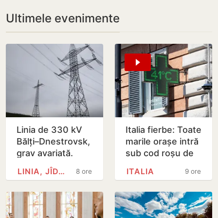
Ultimele evenimente
Linia de 330 kV
Italia fierbe: Toate
Bălți–Dnestrovsk,
marile orașe intră
grav avariată.
sub cod roșu de
Restabilirea ar
caniculă
LINIA, JÎDACIV
ITALIA
8 ore
9 ore
putea dura peste
7 zile