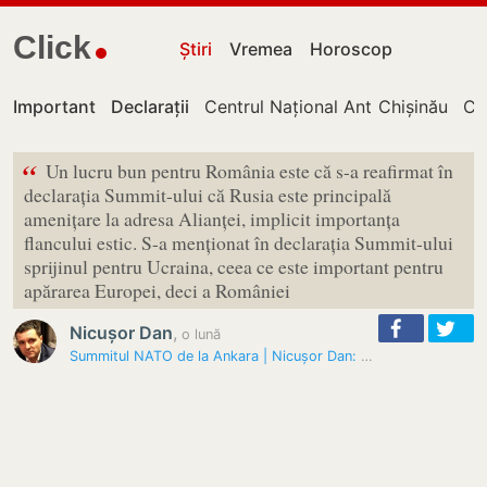
Click
Știri
Vremea
Horoscop
Important
Declarații
Centrul Național Anticorupție
Chișinău
Cu
“
Un lucru bun pentru România este că s-a reafirmat în
declarația Summit-ului că Rusia este principală
amenițare la adresa Alianței, implicit importanța
flancului estic. S-a menționat în declarația Summit-ului
sprijinul pentru Ucraina, ceea ce este important pentru
apărarea Europei, deci a României
Nicușor Dan
,
o lună
Summitul NATO de la Ankara | Nicușor Dan: Am solicitat partenerilor să…