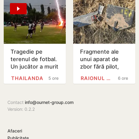
înghețate
Tragedie pe
Fragmente ale
terenul de fotbal.
unui aparat de
Un jucător a murit
zbor fără pilot,
lovit de fulger
găsite la Cahul
THAILANDA
RAIONUL CAHUL
5 ore
6 ore
chiar în timpul
meciului
Contact
info@ournet-group.com
Version: 0.2.2
Afaceri
Publicitate