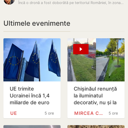
Încă o dronă a fost doborâtă pe teritoriul României, în zona Sulina…
Ultimele evenimente
UE trimite
Chișinăul renunță
Ucrainei încă 1,4
la iluminatul
miliarde de euro
decorativ, nu și la
din dobânzile
cel stradal.
UE
MIRCEA CEL BĂTRÂN
5 ore
5 ore
generate de
Irigarea spațiilor
activele rusești
verzi nu va fi…