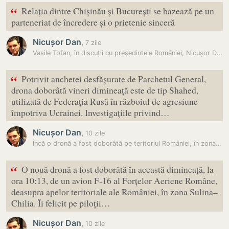
“
Relația dintre Chișinău și București se bazează pe un
parteneriat de încredere și o prietenie sinceră
Nicușor Dan
,
7 zile
Vasile Tofan, în discuții cu președintele României, Nicușor Dan:…
“
Potrivit anchetei desfășurate de Parchetul General,
drona doborâtă vineri dimineață este de tip Shahed,
utilizată de Federația Rusă în războiul de agresiune
împotriva Ucrainei. Investigațiile privind…
Nicușor Dan
,
10 zile
Încă o dronă a fost doborâtă pe teritoriul României, în zona Sulina…
“
O nouă dronă a fost doborâtă în această dimineață, la
ora 10:13, de un avion F-16 al Forțelor Aeriene Române,
deasupra apelor teritoriale ale României, în zona Sulina–
Chilia. Îi felicit pe piloții…
Nicușor Dan
,
10 zile