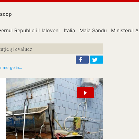
scop
ernul Republicii Moldova
Ialoveni
Italia
Maia Sandu
Ministerul A
uție și evaluez
rul merge în…