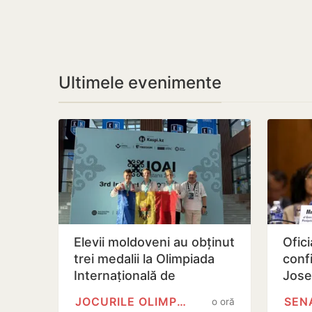
Ultimele evenimente
Elevii moldoveni au obținut
Ofic
trei medalii la Olimpiada
conf
Internațională de
Jose
Inteligență Artificială din…
func
JOCURILE OLIMPICE
SEN
o oră
Repu