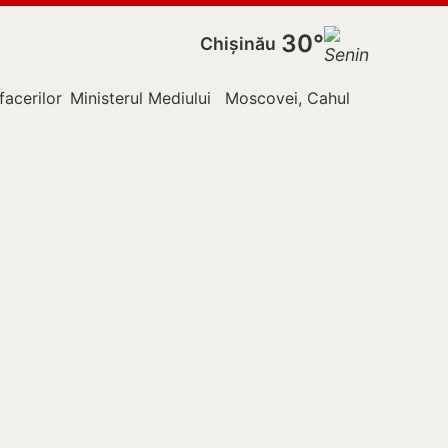
30°
Chișinău
facerilor Externe
Ministerul Mediului
Moscovei, Cahul
Nistru
Pol