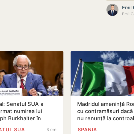
Emil
ial: Senatul SUA a
Madridul amenință R
irmat numirea lui
cu contramăsuri dacă I
ph Burkhalter în
nu renunță la controa
ția de ambasador în
la frontieră pentru…
ATUL SUA
SPANIA
3 ore
blica…