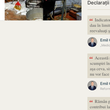
Declarați
“
Indicator
dau în limit
reevaluați 
Emil
„Medic
“
Această 
scumpiri în
așa ceva, s
nu vor face
Emil
Reform
“
Rămân pa
contribui l