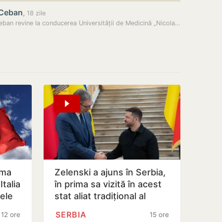
 Ceban
,
18 zile
Emil Ceban revine la conducerea Universității de Medicină „Nicolae…
oma
Zelenski a ajuns în Serbia,
talia
în prima sa vizită în acest
lele
stat aliat tradițional al
Rusiei după 2022
SERBIA
12 ore
15 ore