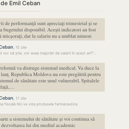
i de Emil Ceban
ii de performanță sunt apreciați trimestrial și se
a bugetului disponibil. Acești indicatori au fost
și micșorați, dar la salariu nu a umblat nimeni
 Ceban
,
15 zile
ii vor să știe, vor avea majorări de salarii în acest an?”…
reformă va distruge sistemul medical. Va duce la
 lanț. Republica Moldova nu este pregătită pentru
istemul de sănătate este unul vulnerabil. Spitalele
 față,…
 Ceban
,
17 zile
a fiscală NU va viza produsele farmaceutice
rte a sistemului de sănătate și voi continua să
a dezvoltarea lui din mediul academic