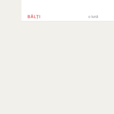
BĂLȚI
o lună