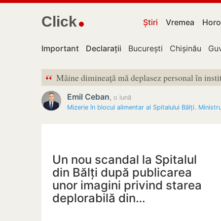
Click
Știri
Vremea
Horo
Important
Declarații
București
Chișinău
Guv
“
Mâine dimineață mă deplasez personal în instit
Emil Ceban
,
o lună
Mizerie în blocul alimentar al Spitalului Bălți. Minist
Un nou scandal la Spitalul
din Bălți după publicarea
unor imagini privind starea
deplorabilă din…