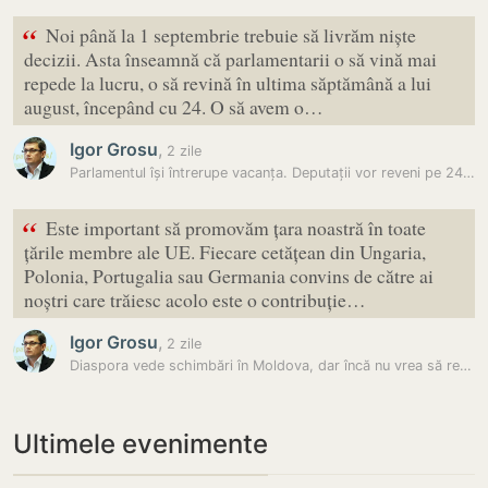
“
Noi până la 1 septembrie trebuie să livrăm niște
decizii. Asta înseamnă că parlamentarii o să vină mai
repede la lucru, o să revină în ultima săptămână a lui
august, începând cu 24. O să avem o…
Igor Grosu
,
2 zile
Parlamentul își întrerupe vacanța. Deputații vor reveni pe 24 august…
“
Este important să promovăm țara noastră în toate
țările membre ale UE. Fiecare cetățean din Ungaria,
Polonia, Portugalia sau Germania convins de către ai
noștri care trăiesc acolo este o contribuție…
Igor Grosu
,
2 zile
Diaspora vede schimbări în Moldova, dar încă nu vrea să revină în țară…
Ultimele evenimente