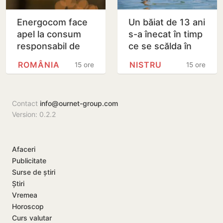
Energocom face
Un băiat de 13 ani
apel la consum
s-a înecat în timp
responsabil de
ce se scălda în
energie în orele
Nistru, pe o plajă
ROMÂNIA
NISTRU
15 ore
15 ore
de vârfe vârf
neautorizată din
Bender
Contact
info@ournet-group.com
Version: 0.2.2
Afaceri
Publicitate
Surse de știri
Știri
Vremea
Horoscop
Curs valutar