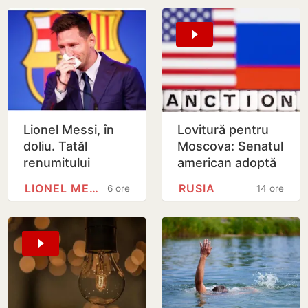
Lionel Messi, în
Lovitură pentru
doliu. Tatăl
Moscova: Senatul
renumitului
american adoptă
fotbalist a
noi sancțiuni dure
LIONEL MESSI
RUSIA
6 ore
14 ore
decedat
împotriva Rusiei