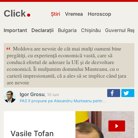
Click
Știri
Vremea
Horoscop
Important
Declarații
Bulgaria
Chișinău
Guvernul Repu
“
Moldova are nevoie de cât mai mulți oameni bine
pregătiți, cu experiență economică vastă, care să
conducă efortul de aderare la UE și de dezvoltare
economică. Îi mulțumim domnului Munteanu, cu o
carieră impresionantă, că a ales să se implice când țara
are nevoie
Igor Grosu
,
10 luni
PAS îl propune pe Alexandru Munteanu pentru funcția de prim-ministru…
Vasile Tofan