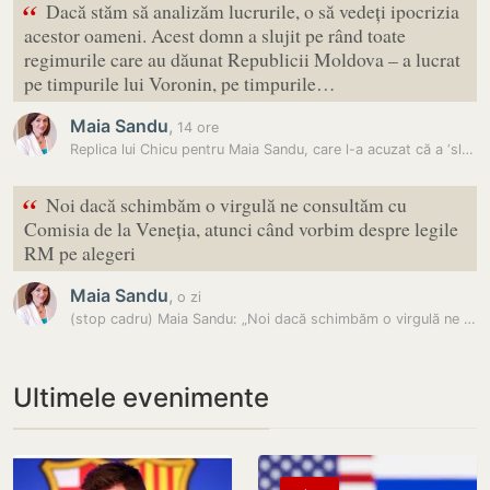
“
Dacă stăm să analizăm lucrurile, o să vedeți ipocrizia
acestor oameni. Acest domn a slujit pe rând toate
regimurile care au dăunat Republicii Moldova – a lucrat
pe timpurile lui Voronin, pe timpurile…
Maia Sandu
,
14 ore
Replica lui Chicu pentru Maia Sandu, care l-a acuzat că a ‘slujit…
“
Noi dacă schimbăm o virgulă ne consultăm cu
Comisia de la Veneția, atunci când vorbim despre legile
RM pe alegeri
Maia Sandu
,
o zi
(stop cadru) Maia Sandu: „Noi dacă schimbăm o virgulă ne consultăm cu…
Ultimele evenimente