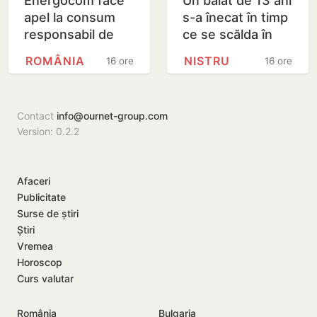
Energocom face
Un băiat de 13 ani
apel la consum
s-a înecat în timp
responsabil de
ce se scălda în
energie în orele
Nistru, pe o plajă
ROMÂNIA
NISTRU
16 ore
16 ore
de vârfe vârf
neautorizată din
Bender
Contact
info@ournet-group.com
Version: 0.2.2
Afaceri
Publicitate
Surse de știri
Știri
Vremea
Horoscop
Curs valutar
România
Bulgaria