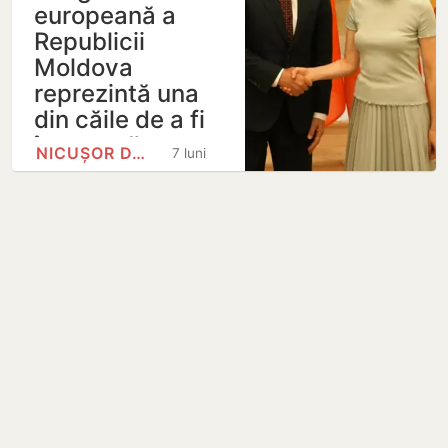
europeană a
Republicii
Moldova
reprezintă una
din căile de a fi
împreună
NICUȘOR DAN
7 luni