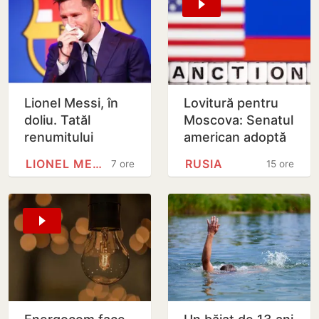
Lionel Messi, în
Lovitură pentru
doliu. Tatăl
Moscova: Senatul
renumitului
american adoptă
fotbalist a
noi sancțiuni dure
LIONEL MESSI
RUSIA
7 ore
15 ore
decedat
împotriva Rusiei