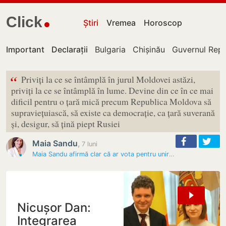
Click
Știri
Vremea
Horoscop
Important
Declarații
Bulgaria
Chișinău
Guvernul Repu
“
Priviți la ce se întâmplă în jurul Moldovei astăzi,
priviți la ce se întâmplă în lume. Devine din ce în ce mai
dificil pentru o țară mică precum Republica Moldova să
supraviețuiască, să existe ca democrație, ca țară suverană
și, desigur, să țină piept Rusiei
Maia Sandu
,
7 luni
Maia Sandu afirmă clar că ar vota pentru unirea cu România, dar…
Nicușor Dan:
Integrarea