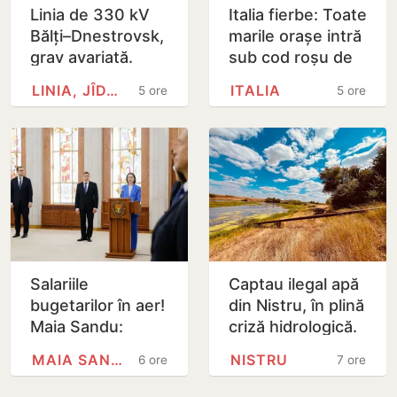
Linia de 330 kV
Italia fierbe: Toate
Bălți–Dnestrovsk,
marile orașe intră
grav avariată.
sub cod roșu de
Restabilirea ar
caniculă
LINIA, JÎDACIV
ITALIA
5 ore
5 ore
putea dura peste
7 zile
Salariile
Captau ilegal apă
bugetarilor în aer!
din Nistru, în plină
Maia Sandu:
criză hidrologică.
Majorările din 1
Doi locuitori din
MAIA SANDU
NISTRU
6 ore
7 ore
septembrie ar
Criuleni, amendați
putea fi amânate