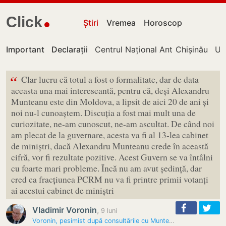
Click
Știri
Vremea
Horoscop
Important
Declarații
Centrul Național Anticorupție
Chișinău
UT
“
Clar lucru că totul a fost o formalitate, dar de data
aceasta una mai intereseantă, pentru că, deși Alexandru
Munteanu este din Moldova, a lipsit de aici 20 de ani și
noi nu-l cunoaștem. Discuția a fost mai mult una de
curiozitate, ne-am cunoscut, ne-am ascultat. De când noi
am plecat de la guvernare, acesta va fi al 13-lea cabinet
de miniștri, dacă Alexandru Munteanu crede în această
cifră, vor fi rezultate pozitive. Acest Guvern se va întâlni
cu foarte mari probleme. Încă nu am avut ședință, dar
cred ca fracțiunea PCRM nu va fi printre primii votanți
ai acestui cabinet de miniștri
Vladimir Voronin
,
9 luni
Voronin, pesimist după consultările cu Munteanu: PCRM nu va susține…