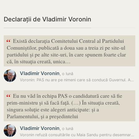
Declarații de Vladimir Voronin
“
Există declarația Comitetului Central al Partidului
Comuniștilor, publicată a doua sau a treia zi pe site-ul
partidului și pe alte site-uri, în care spunem foarte clar
că, în situația creată, unica…
Vladimir Voronin
,
o lună
Voronin: PAS nu are pe nimeni care să conducă Guvernul. Anticipatele,…
“
Eu nu văd în echipa PAS o candidatură care să fie
prim-ministru și să facă față. (…) În situația creată,
singura soluție este alegeri anticipate: și a
Parlamentului, și a președintelui
Vladimir Voronin
,
o lună
Voronin refuză consultările cu Maia Sandu pentru desemnarea unui…