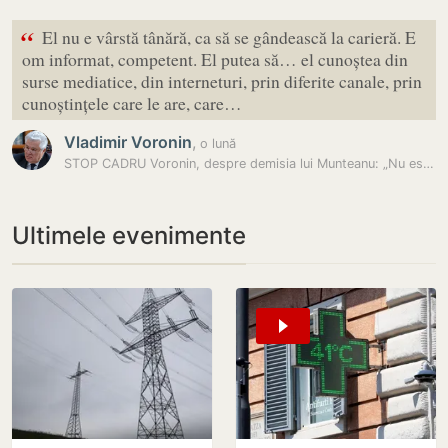
“
El nu e vârstă tânără, ca să se gândească la carieră. E
om informat, competent. El putea să… el cunoștea din
surse mediatice, din interneturi, prin diferite canale, prin
cunoștințele care le are, care…
Vladimir Voronin
,
o lună
STOP CADRU Voronin, despre demisia lui Munteanu: „Nu este de vârstă…
Ultimele evenimente