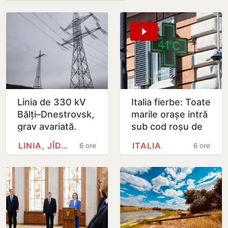
Linia de 330 kV
Italia fierbe: Toate
Bălți–Dnestrovsk,
marile orașe intră
grav avariată.
sub cod roșu de
Restabilirea ar
caniculă
LINIA, JÎDACIV
ITALIA
6 ore
6 ore
putea dura peste
7 zile