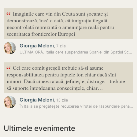
“
Imaginile care vin din Ceuta sunt șocante și
demonstrează, încă o dată, că imigrația ilegală
necontrolată reprezintă o amenințare reală pentru
securitatea frontierelor Europei
Giorgia Meloni
,
7 zile
ULTIMA ORĂ. Italia cere suspendarea Spaniei din Spațiul Schengen, pe…
“
Cei care comit greșeli trebuie să-și asume
responsabilitatea pentru faptele lor, chiar dacă sînt
minori. Dacă cineva atacă, jefuiește, distruge – trebuie
să suporte întotdeauna consecințele, chiar…
Giorgia Meloni
,
13 zile
În Italia se pregătește reducerea vîrstei de răspundere penală la 14…
Ultimele evenimente