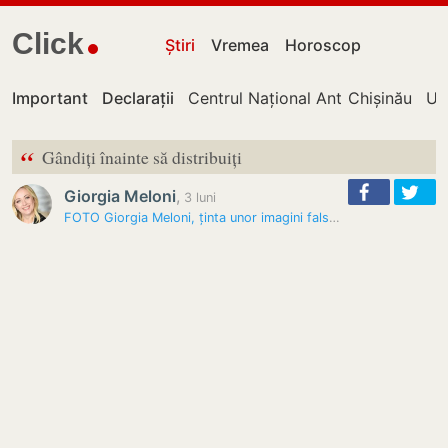
Click
Știri
Vremea
Horoscop
Important
Declarații
Centrul Național Anticorupție
Chișinău
UT
“
Gândiți înainte să distribuiți
Giorgia Meloni
,
3 luni
FOTO Giorgia Meloni, ținta unor imagini false generate cu AI: „Gândiți…