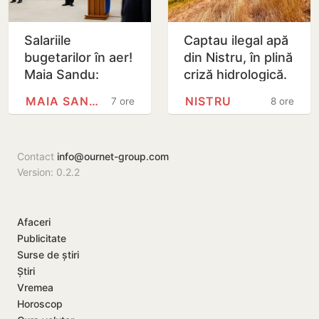
Salariile
Captau ilegal apă
bugetarilor în aer!
din Nistru, în plină
Maia Sandu:
criză hidrologică.
Majorările din 1
Doi locuitori din
MAIA SANDU
NISTRU
7 ore
8 ore
septembrie ar
Criuleni, amendați
putea fi amânate
Contact
info@ournet-group.com
Version: 0.2.2
Afaceri
Publicitate
Surse de știri
Știri
Vremea
Horoscop