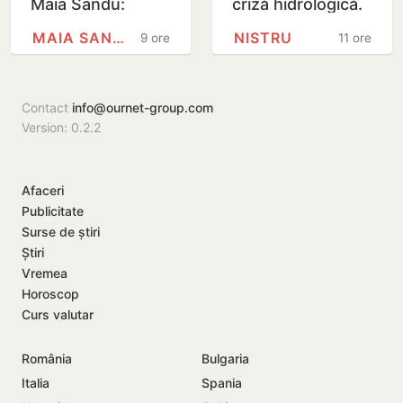
Maia Sandu:
criză hidrologică.
Majorările din 1
Doi locuitori din
MAIA SANDU
NISTRU
9 ore
11 ore
septembrie ar
Criuleni, amendați
putea fi amânate
Contact
info@ournet-group.com
Version: 0.2.2
Afaceri
Publicitate
Surse de știri
Știri
Vremea
Horoscop
Curs valutar
România
Bulgaria
Italia
Spania