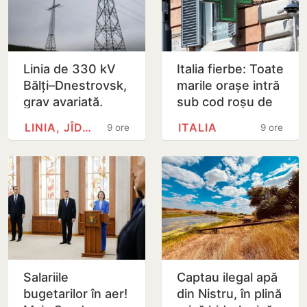
Linia de 330 kV
Italia fierbe: Toate
Bălți–Dnestrovsk,
marile orașe intră
grav avariată.
sub cod roșu de
Restabilirea ar
caniculă
LINIA, JÎDACIV
ITALIA
9 ore
9 ore
putea dura peste
7 zile
Salariile
Captau ilegal apă
bugetarilor în aer!
din Nistru, în plină