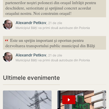
partenerilor noștri polonezi din orașul înfrățit pentru
deschidere, seriozitate și sprijinul concret acordat
orașului nostru. Noi construim orașul!
Alexandr Petkov
,
21 de zile
Municipiul Bălți va primi două autobuze din Polonia
“
Este un sprijin important și oportun pentru
dezvoltarea transportului public municipal din Bălți
Alexandr Petkov
,
21 de zile
Municipiul Bălți va primi două autobuze din Polonia
Ultimele evenimente