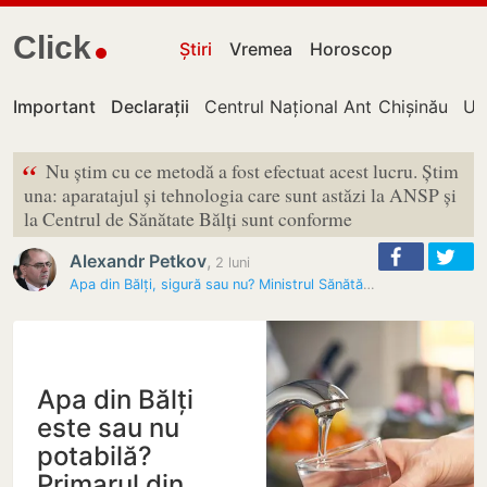
Click
Știri
Vremea
Horoscop
Important
Declarații
Centrul Național Anticorupție
Chișinău
UT
“
Nu știm cu ce metodă a fost efectuat acest lucru. Știm
una: aparatajul și tehnologia care sunt astăzi la ANSP și
la Centrul de Sănătate Bălți sunt conforme
Alexandr Petkov
,
2 luni
Apa din Bălți, sigură sau nu? Ministrul Sănătății îl contrazice pe…
Apa din Bălți
este sau nu
potabilă?
Primarul din