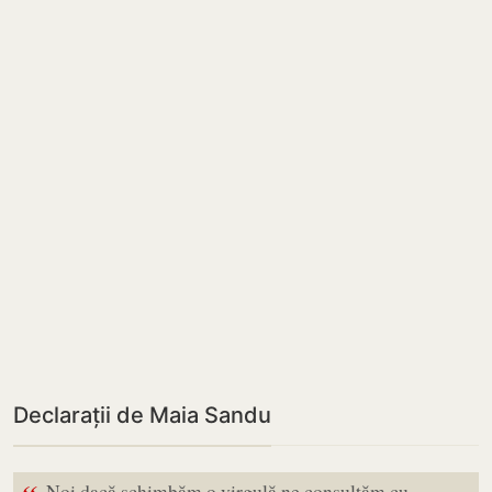
Declarații de Maia Sandu
Noi dacă schimbăm o virgulă ne consultăm cu