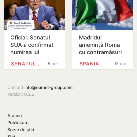
Oficial: Senatul
Madridul
SUA a confirmat
amenință Roma
numirea lui
cu contramăsuri
Joseph
dacă Italia nu
SENATUL SUA
SPANIA
5 ore
15 ore
Burkhalter în
renunță la
funcția de
controalele la
ambasador în
frontieră pentru…
Contact
info@ournet-group.com
Republica…
Version: 0.2.2
Afaceri
Publicitate
Surse de știri
Știri