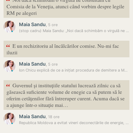
“
Comisia de la Veneția, atunci când vorbim despre legile
RM pe alegeri
Maia Sandu
,
5 ore
(stop cadru) Maia Sandu: „Noi dacă schimbăm o virgulă ne consultăm cu…
“
E un rechizitoriu al încălcărilor comise. Nu-mi fac
iluzii
Maia Sandu
,
5 ore
Ion Chicu explică de ce a inițiat procedura de demitere a Maiei Sandu:…
“
Guvernul și instituțiile statului lucrează zilnic ca să
găsească suficiente volume de enegie ca să putem să le
oferim cetățenilor fără întreruper curent. Acuma dacă se
a ajunge într-o situație mai…
Maia Sandu
,
18 ore
Republica Moldova a evitat vineri deconectările de energie, dar riscul…