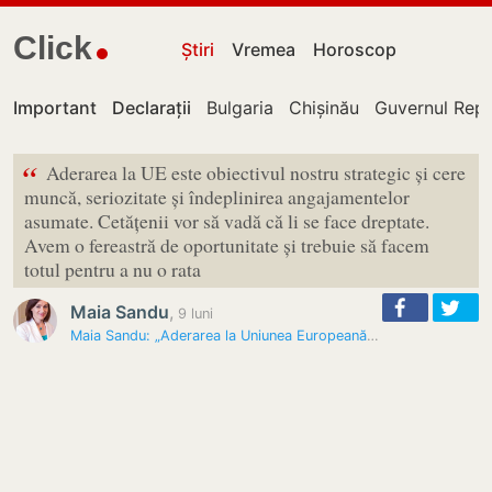
Click
Știri
Vremea
Horoscop
Important
Declarații
Bulgaria
Chișinău
Guvernul Repu
“
Aderarea la UE este obiectivul nostru strategic și cere
muncă, seriozitate și îndeplinirea angajamentelor
asumate. Cetățenii vor să vadă că li se face dreptate.
Avem o fereastră de oportunitate și trebuie să facem
totul pentru a nu o rata
Maia Sandu
,
9 luni
Maia Sandu: „Aderarea la Uniunea Europeană cere efort și…