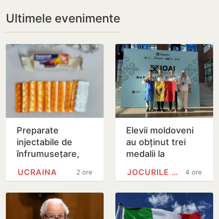
Ultimele evenimente
Preparate
Elevii moldoveni
injectabile de
au obținut trei
înfrumusețare,
medalii la
ascunse într-un
Olimpiada
UCRAINA
JOCURILE OLIMPICE
2 ore
4 ore
colet poștal,
Internațională de
depistate pe
Inteligență
Aeroportul…
Artificială din…