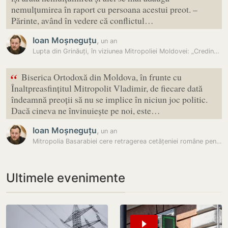
nemulțumirea în raport cu persoana acestui preot. –
Părinte, având în vedere că conflictul…
Ioan Moșneguțu
,
un an
Lupta din Grinăuți, în viziunea Mitropoliei Moldovei: „Credincioșii…
“
Biserica Ortodoxă din Moldova, în frunte cu
Înaltpreasfințitul Mitropolit Vladimir, de fiecare dată
îndeamnă preoții să nu se implice în niciun joc politic.
Dacă cineva ne învinuiește pe noi, este…
Ioan Moșneguțu
,
un an
Mitropolia Basarabiei cere retragerea cetățeniei române pentru mai…
Ultimele evenimente