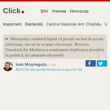
Click
Știri
Vremea
Horoscop
Important
Declarații
Centrul Național Anticorupție
Chișinău
UT
“
Mitropolia confirmă faptul că preoții au fost în aceste
pelerinaje, dar nu în scopuri electorale. Biserica
Ortodoxă din Moldova a condamnat implicarea preoților
în politică, în campanii electorale
Ioan Moșneguțu
,
2 ani
REACȚIA Mitropoliei Moldovei la raportul SIS. Aproximativ 500 de…