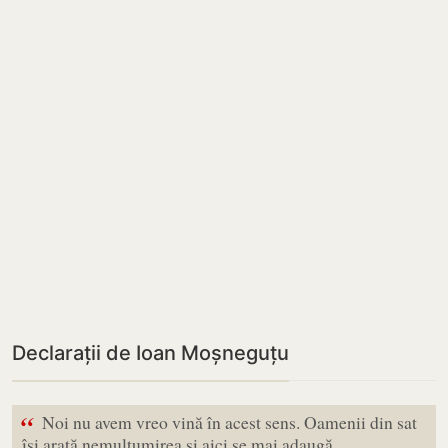
Declarații de Ioan Moșneguțu
“
Noi nu avem vreo vină în acest sens. Oamenii din sat
își arată nemulțumirea și aici se mai adaugă