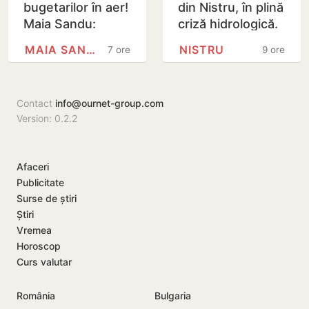
bugetarilor în aer!
din Nistru, în plină
Maia Sandu:
criză hidrologică.
Majorările din 1
Doi locuitori din
MAIA SANDU
NISTRU
7 ore
9 ore
septembrie ar
Criuleni, amendați
putea fi amânate
Contact
info@ournet-group.com
Version: 0.2.2
Afaceri
Publicitate
Surse de știri
Știri
Vremea
Horoscop
Curs valutar
România
Bulgaria