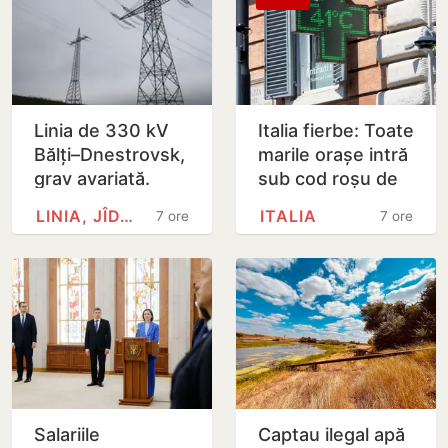
Linia de 330 kV
Italia fierbe: Toate
Bălți–Dnestrovsk,
marile orașe intră
grav avariată.
sub cod roșu de
Restabilirea ar
caniculă
LINIA, JÎDACIV
ITALIA
7 ore
7 ore
putea dura peste
7 zile
Salariile
Captau ilegal apă