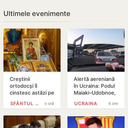
Ultimele evenimente
Creștinii
Alertă aereniană
ortodocși îl
în Ucraina: Podul
cinstesc astăzi pe
Maiaki–Udobnoe,
Sfântul Mare
închis temporar
SFÂNTUL PANTELIMON
UCRAINA
o oră
4 ore
Mucenic
Pantelimon