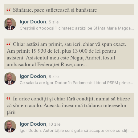
“
Sănătate, pace sufletească și bunăstare
Igor Dodon
,
5 zile
Creștinii ortodocși îi cinstesc astăzi pe Sfânta Maria Magdalena și pe…
“
Chiar astăzi am primit, sau ieri, chiar vă spun exact.
Am primit 19 930 de lei, plus 13 000 de lei pentru
asistent. Asistentul meu este Neguț Andrei, fostul
ambasador al Federației Ruse, care…
Igor Dodon
,
8 zile
Ce salariu are Igor Dodon în Parlament: Liderul PSRM primește de…
“
În orice condiții și chiar fără condiții, numai să bifeze
că sîntem acolo. Aceasta înseamnă trădarea intereselor
țării
Igor Dodon
,
10 zile
Igor Dodon: Autoritățile sunt gata să accepte orice condiții în numele…