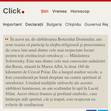
Click
Știri
Vremea
Horoscop
Important
Declarații
Bulgaria
Chișinău
Guvernul Repu
“
În acest an, de sărbătoarea Botezului Domnului, am
avut ocazia să particip la slujba religioasă și procesiunea
de cruce într-unul dintre cele mai respectate locuri
pentru toți credincioșii ortodocși — Mănăstirea
Solovetsky. Este una dintre cele mai cunoscute mănăstiri
din Rusia, situată în Marea Albă, la doar 160 de
kilometri de Cercul Polar. De-a lungul multor secole, a
fost considerată pe bună dreptate un centru spiritual al
ortodoxiei. Urmând tradițiile străvechi ale acestei
sărbători luminoase, m-am scufundat în apă în Lacul
Sfânt. Acest obicei frumos și profund simbolic, care
întărește atât spiritul, cât și trupul, este respectat cu
evlavie de credincioși