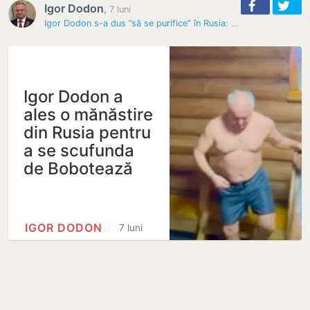
Igor Dodon
,
7 luni
Igor Dodon s-a dus ”să se purifice” în Rusia: Baie de Boboteaza la…
Igor Dodon a
ales o mănăstire
din Rusia pentru
a se scufunda
de Bobotează
IGOR DODON
7 luni