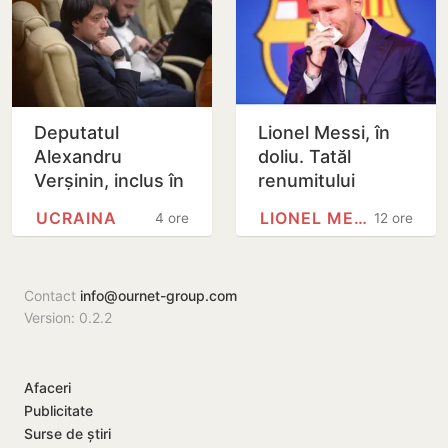
Deputatul
Lionel Messi, în
Alexandru
doliu. Tatăl
Verșinin, inclus în
renumitului
baza de date
fotbalist a
UCRAINA
LIONEL MESSI
4 ore
12 ore
‘Mirotvoreț’
decedat
Contact
info@ournet-group.com
Version: 0.2.2
Afaceri
Publicitate
Surse de știri