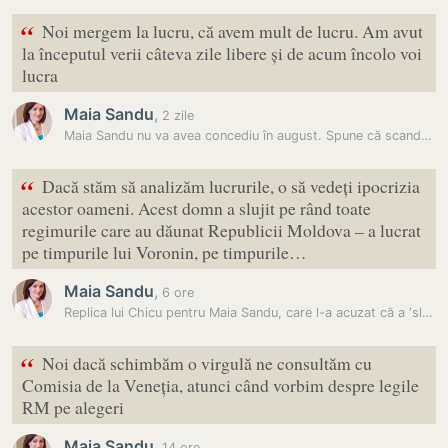
“
Noi mergem la lucru, că avem mult de lucru. Am avut
la începutul verii câteva zile libere și de acum încolo voi
lucra
Maia Sandu
,
2 zile
Maia Sandu nu va avea concediu în august. Spune că scandalul de la…
“
Dacă stăm să analizăm lucrurile, o să vedeți ipocrizia
acestor oameni. Acest domn a slujit pe rând toate
regimurile care au dăunat Republicii Moldova – a lucrat
pe timpurile lui Voronin, pe timpurile…
Maia Sandu
,
6 ore
Replica lui Chicu pentru Maia Sandu, care l-a acuzat că a ‘slujit…
“
Noi dacă schimbăm o virgulă ne consultăm cu
Comisia de la Veneția, atunci când vorbim despre legile
RM pe alegeri
Maia Sandu
,
14 ore