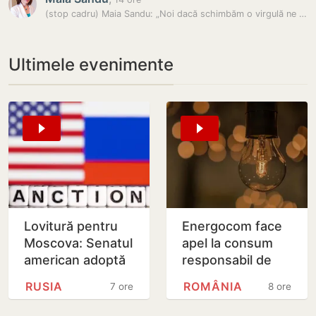
(stop cadru) Maia Sandu: „Noi dacă schimbăm o virgulă ne consultăm cu…
Ultimele evenimente
Lovitură pentru
Energocom face
Moscova: Senatul
apel la consum
american adoptă
responsabil de
noi sancțiuni dure
energie în orele
RUSIA
ROMÂNIA
7 ore
8 ore
împotriva Rusiei
de vârfe vârf