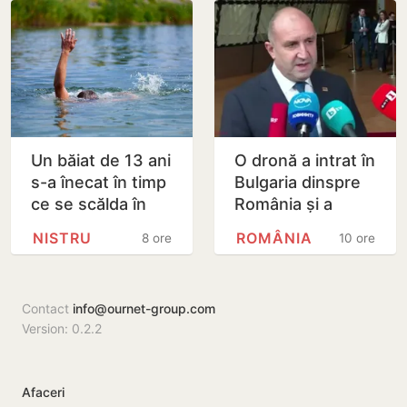
Un băiat de 13 ani
O dronă a intrat în
s-a înecat în timp
Bulgaria dinspre
ce se scălda în
România și a
Nistru, pe o plajă
explodat în
NISTRU
ROMÂNIA
8 ore
10 ore
neautorizată din
apropierea unui
Bender
gazoduct
Contact
info@ournet-group.com
Version: 0.2.2
Afaceri