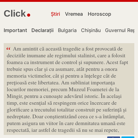
Click
Știri
Vremea
Horoscop
Important
Declarații
Bulgaria
Chișinău
Guvernul Repu
“
Am amintit că această tragedie a fost provocată de
deciziile inumane ale regimului stalinist, care a folosit
foamea ca instrument de control și supunere. Acest fapt
trebuie spus clar și cu asumare, atât pentru a onora
memoria victimelor, cât și pentru a înțelege cât de
prețioasă este libertatea. Am subliniat importanța
locurilor memoriei, precum Muzeul Foametei de la
Mingir, pentru a cunoaște adevărul istoric. În același
timp, este esențial să respingem orice încercare de
glorificare a trecutului totalitar construit pe suferință și
nedreptate. Doar conștientizând ceea ce s-a întâmplat,
putem asigura un viitor în care demnitatea umană este
respectată, iar astfel de tragedii să nu se mai repete,