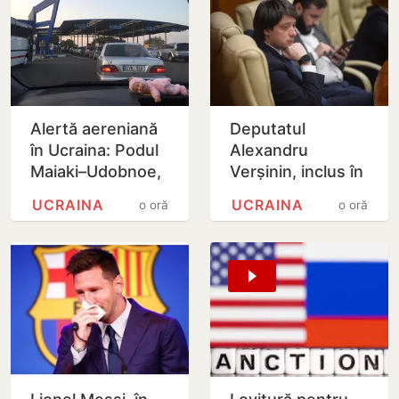
Alertă aereniană
Deputatul
în Ucraina: Podul
Alexandru
Maiaki–Udobnoe,
Verșinin, inclus în
închis temporar
baza de date
UCRAINA
UCRAINA
o oră
o oră
‘Mirotvoreț’