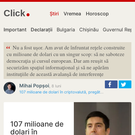
Click
Știri
Vremea
Horoscop
Important
Declarații
Bulgaria
Chișinău
Guvernul Repu
“
Nu a fost ușor. Am avut de înfruntat rețele construite
cu milioane de dolari cu un singur scop: să ne saboteze
democrația și cursul european. Dar am reușit să
securizăm spațiul informațional și să ne apărăm
instituțiile de această avalanșă de interferențe
Mihai Popșoi
,
8 luni
107 milioane de dolari în criptovalută, pregătiți pentru rețelele…
107 milioane de
dolari în