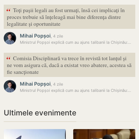
“
Toți pașii legali au fost urmați, însă cei implicați în
proces trebuie să înțeleagă mai bine diferența dintre
legalitate și oportunitate
Mihai Popșoi
,
4 zile
Ministrul Popșoi explică cum au ajuns talibanii la Chișinău:…
“
Comisia Disciplinară va trece în revistă tot lanțul și
ne vom asigura că, dacă a existat vreo abatere, acestea să
fie sancționate
Mihai Popșoi
,
4 zile
Ministrul Popșoi explică cum au ajuns talibanii la Chișinău:…
Ultimele evenimente