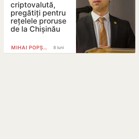
criptovalută,
pregătiți pentru
rețelele proruse
de la Chișinău
MIHAI POPȘOI
8 luni