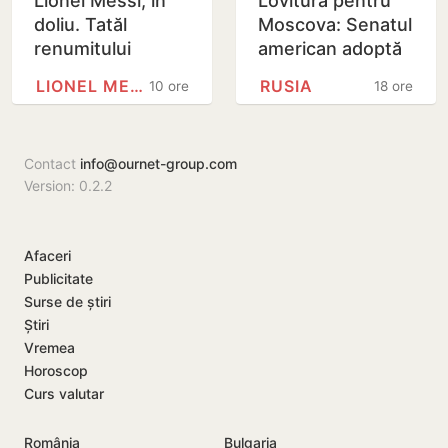
Lionel Messi, în
Lovitură pentru
doliu. Tatăl
Moscova: Senatul
renumitului
american adoptă
fotbalist a
noi sancțiuni dure
LIONEL MESSI
RUSIA
10 ore
18 ore
decedat
împotriva Rusiei
Contact
info@ournet-group.com
Version: 0.2.2
Afaceri
Publicitate
Surse de știri
Știri
Vremea
Horoscop
Curs valutar
România
Bulgaria