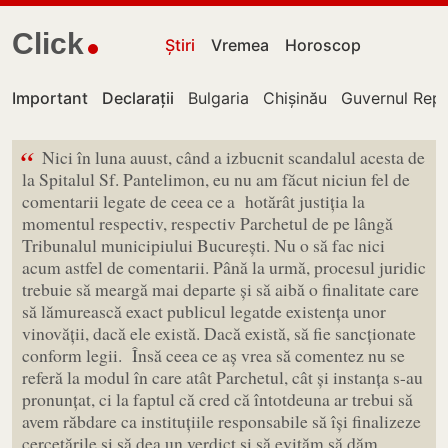
Click
Știri
Vremea
Horoscop
Important
Declarații
Bulgaria
Chișinău
Guvernul Repu
“
Nici în luna auust, când a izbucnit scandalul acesta de
la Spitalul Sf. Pantelimon, eu nu am făcut niciun fel de
comentarii legate de ceea ce a hotărât justiția la
momentul respectiv, respectiv Parchetul de pe lângă
Tribunalul municipiului București. Nu o să fac nici
acum astfel de comentarii. Până la urmă, procesul juridic
trebuie să meargă mai departe și să aibă o finalitate care
să lămurească exact publicul legatde existența unor
vinovății, dacă ele există. Dacă există, să fie sancționate
conform legii. Însă ceea ce aș vrea să comentez nu se
referă la modul în care atât Parchetul, cât și instanța s-au
pronunțat, ci la faptul că cred că întotdeuna ar trebui să
avem răbdare ca instituțiile responsabile să își finalizeze
cercetările și să dea un verdict și să evităm să dăm