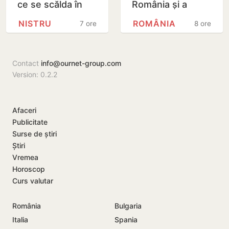
ce se scălda în
România și a
Nistru, pe o plajă
explodat în
NISTRU
ROMÂNIA
7 ore
8 ore
neautorizată din
apropierea unui
Bender
gazoduct
Contact
info@ournet-group.com
Version: 0.2.2
Afaceri
Publicitate
Surse de știri
Știri
Vremea
Horoscop
Curs valutar
România
Bulgaria
Italia
Spania