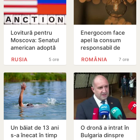
Lovitură pentru
Energocom face
Moscova: Senatul
apel la consum
american adoptă
responsabil de
noi sancțiuni dure
energie în orele
RUSIA
ROMÂNIA
5 ore
7 ore
împotriva Rusiei
de vârfe vârf
Un băiat de 13 ani
O dronă a intrat în
s-a înecat în timp
Bulgaria dinspre