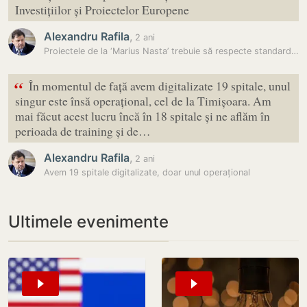
Investițiilor și Proiectelor Europene
Alexandru Rafila
,
2 ani
Proiectele de la ‘Marius Nasta’ trebuie să respecte standardele de…
“
În momentul de față avem digitalizate 19 spitale, unul
singur este însă operațional, cel de la Timișoara. Am
mai făcut acest lucru încă în 18 spitale și ne aflăm în
perioada de training și de…
Alexandru Rafila
,
2 ani
Avem 19 spitale digitalizate, doar unul operațional
Ultimele evenimente