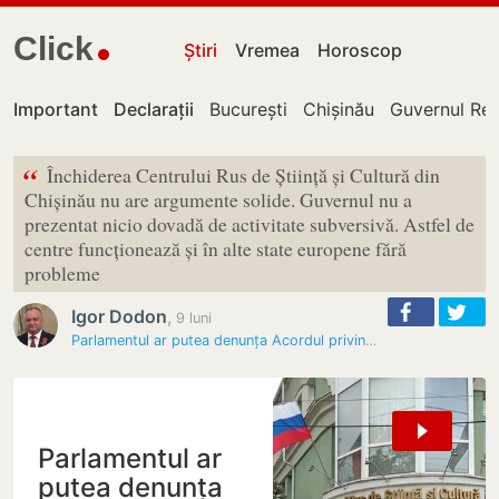
Click
Știri
Vremea
Horoscop
Important
Declarații
București
Chișinău
Guvernul Rep
“
Închiderea Centrului Rus de Știință și Cultură din
Chișinău nu are argumente solide. Guvernul nu a
prezentat nicio dovadă de activitate subversivă. Astfel de
centre funcționează și în alte state europene fără
probleme
Igor Dodon
,
9 luni
Parlamentul ar putea denunța Acordul privind Centrele Culturale cu…
Parlamentul ar
putea denunța