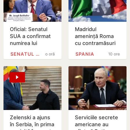
Oficial: Senatul
Madridul
SUA a confirmat
amenință Roma
numirea lui
cu contramăsuri
Joseph
dacă Italia nu
SENATUL SUA
SPANIA
o oră
10 ore
Burkhalter în
renunță la
funcția de
controalele la
ambasador în
frontieră pentru…
Republica…
Zelenski a ajuns
Serviciile secrete
în Serbia, în prima
americane au