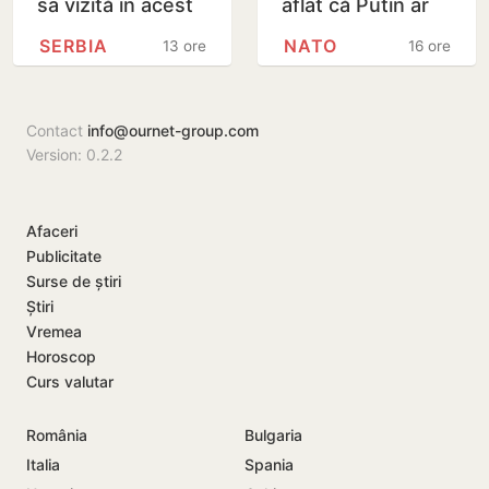
sa vizită în acest
aflat că Putin ar
stat aliat
putea testa NATO
SERBIA
NATO
13 ore
16 ore
tradițional al
cu un atac chiar în
Rusiei după 2022
această…
Contact
info@ournet-group.com
Version: 0.2.2
Afaceri
Publicitate
Surse de știri
Știri
Vremea
Horoscop
Curs valutar
România
Bulgaria
Italia
Spania