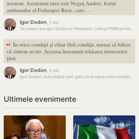
asistent. Asistentul meu este Neguț Andrei, fostul
ambasador al Federației Ruse, care…
Igor Dodon
,
7 zile
Ce salariu are Igor Dodon în Parlament: Liderul PSRM primește de…
“
În orice condiții și chiar fără condiții, numai să bifeze
că sîntem acolo. Aceasta înseamnă trădarea intereselor
țării
Igor Dodon
,
9 zile
Igor Dodon: Autoritățile sunt gata să accepte orice condiții în numele…
Ultimele evenimente