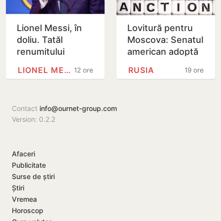
Lionel Messi, în
Lovitură pentru
doliu. Tatăl
Moscova: Senatul
renumitului
american adoptă
fotbalist a
noi sancțiuni dure
LIONEL MESSI
RUSIA
12 ore
19 ore
decedat
împotriva Rusiei
Contact
info@ournet-group.com
Version: 0.2.2
Afaceri
Publicitate
Surse de știri
Știri
Vremea
Horoscop