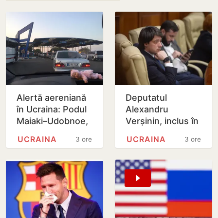
Alertă aereniană
Deputatul
în Ucraina: Podul
Alexandru
Maiaki–Udobnoe,
Verșinin, inclus în
închis temporar
baza de date
UCRAINA
UCRAINA
3 ore
3 ore
‘Mirotvoreț’