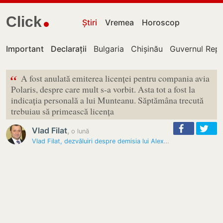
Click
Știri
Vremea
Horoscop
Important
Declarații
Bulgaria
Chișinău
Guvernul Repu
“
A fost anulată emiterea licenței pentru compania avia
Polaris, despre care mult s-a vorbit. Asta tot a fost la
indicația personală a lui Munteanu. Săptămâna trecută
trebuiau să primească licența
Vlad Filat
,
o lună
Vlad Filat, dezvăluiri despre demisia lui Alexandru Munteanu:…