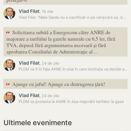
Vlad Filat
,
16 zile
Vlad Filat: “Maia Sandu nu a sacrificat-o pe verișoara sa, dar a…
“
Solicitarea subită a Energocom către ANRE de
majorare a tarifului la gazele naturale cu 6,5 lei, fără
TVA, depusă fără argumentarea necesară și fără
aprobarea Consiliului de Administrație al…
Vlad Filat
,
24 de zile
PLDM va fi în fața ANRE în ziua în care instituția va decide asupra…
“
Ajunge cu jaful! Ajunge cu distrugerea țării!
Vlad Filat
,
24 de zile
PLDM va protesta la ANRE în ziua majorării tarifelor la gaze
Ultimele evenimente