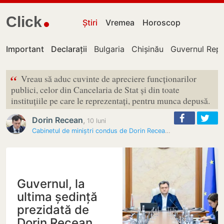
Click
Știri
Vremea
Horoscop
Important
Declarații
Bulgaria
Chișinău
Guvernul Repu
“
Vreau să aduc cuvinte de apreciere funcționarilor
publici, celor din Cancelaria de Stat și din toate
instituțiile pe care le reprezentați, pentru munca depusă.
Dorin Recean
,
10 luni
Cabinetul de miniștri condus de Dorin Recean, în ultima ședință de…
Guvernul, la
ultima ședință
prezidată de
Dorin Recean