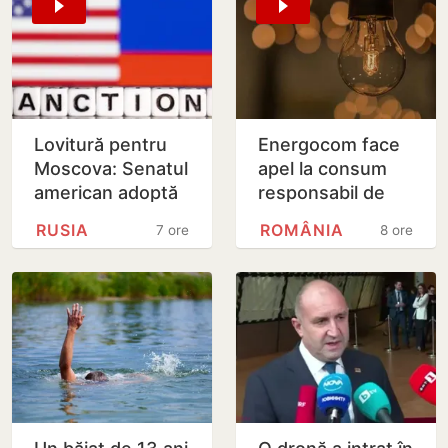
Lovitură pentru
Energocom face
Moscova: Senatul
apel la consum
american adoptă
responsabil de
noi sancțiuni dure
energie în orele
RUSIA
ROMÂNIA
7 ore
8 ore
împotriva Rusiei
de vârfe vârf