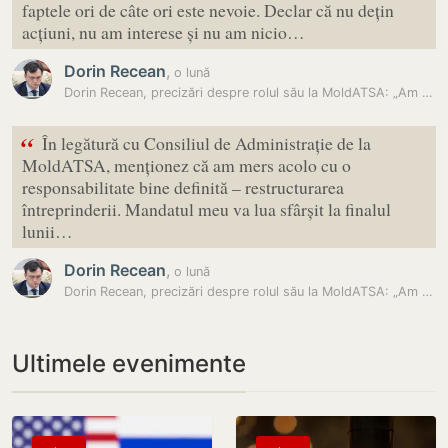
faptele ori de câte ori este nevoie. Declar că nu dețin
acțiuni, nu am interese și nu am nicio…
Dorin Recean
,
o lună
Dorin Recean, precizări despre rolul său la MoldATSA: „Am mers acolo…
“
În legătură cu Consiliul de Administrație de la
MoldATSA, menționez că am mers acolo cu o
responsabilitate bine definită – restructurarea
întreprinderii. Mandatul meu va lua sfârșit la finalul
lunii…
Dorin Recean
,
o lună
Dorin Recean, precizări despre rolul său la MoldATSA: „Am mers acolo…
Ultimele evenimente