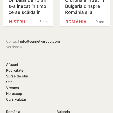
Un băiat de 13 ani
O dronă a intrat în
s-a înecat în timp
Bulgaria dinspre
ce se scălda în
România și a
Nistru, pe o plajă
explodat în
NISTRU
ROMÂNIA
8 ore
10 ore
neautorizată din
apropierea unui
Bender
gazoduct
Contact
info@ournet-group.com
Version: 0.2.2
Afaceri
Publicitate
Surse de știri
Știri
Vremea
Horoscop
Curs valutar
România
Bulgaria