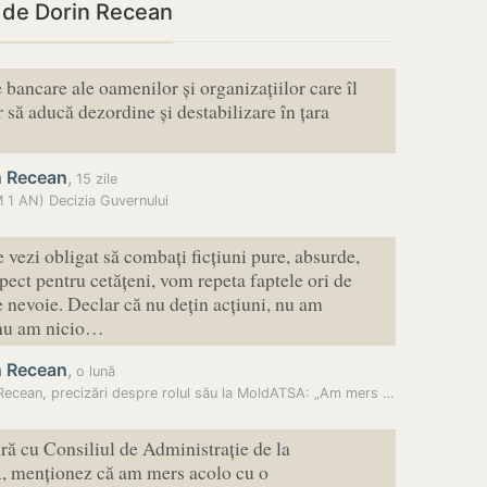
i de Dorin Recean
 bancare ale oamenilor și organizațiilor care îl
r să aducă dezordine și destabilizare în țara
n Recean
,
15 zile
1 AN) Decizia Guvernului
e vezi obligat să combați ficțiuni pure, absurde,
spect pentru cetățeni, vom repeta faptele ori de
te nevoie. Declar că nu dețin acțiuni, nu am
 nu am nicio…
n Recean
,
o lună
Dorin Recean, precizări despre rolul său la MoldATSA: „Am mers acolo…
ură cu Consiliul de Administrație de la
menționez că am mers acolo cu o