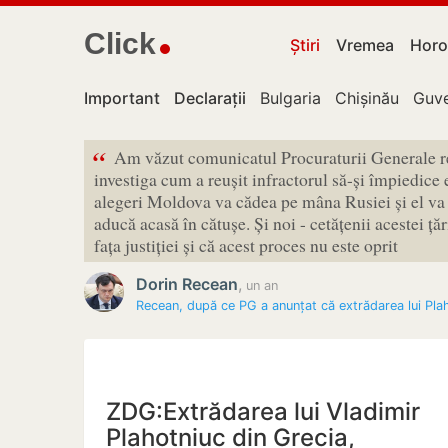
Click
Știri
Vremea
Horo
Important
Declarații
Bulgaria
Chișinău
Guve
“
Am văzut comunicatul Procuraturii Generale re
investiga cum a reușit infractorul să-și împiedice
alegeri Moldova va cădea pe mâna Rusiei și el va pu
aducă acasă în cătușe. Și noi - cetățenii acestei țăr
fața justiției și că acest proces nu este oprit
Dorin Recean
,
un an
Recean, după ce PG a anunțat că extrădarea lui Pla
ZDG:Extrădarea lui Vladimir
Plahotniuc din Grecia,