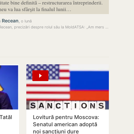
tate bine definită – restructurarea întreprinderii.
u va lua sfârșit la finalul lunii…
n Recean
,
o lună
Dorin Recean, precizări despre rolul său la MoldATSA: „Am mers acolo…
 Tatăl
Lovitură pentru Moscova:
Senatul american adoptă
noi sancțiuni dure