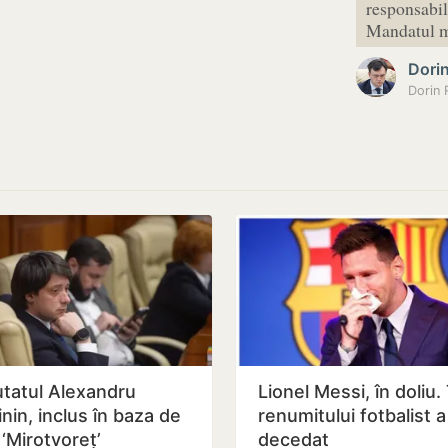
responsabili
Mandatul me
Dori
tatul Alexandru
Lionel Messi, în doliu.
nin, inclus în baza de
renumitului fotbalist a
 ‘Mirotvoreț’
decedat