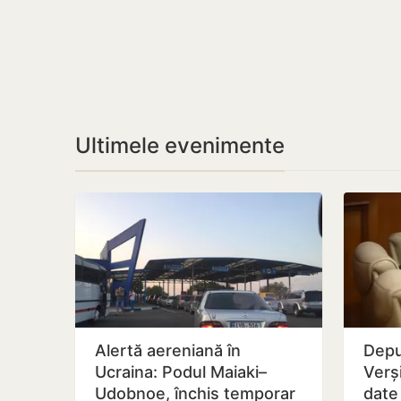
Ultimele evenimente
Alertă aereniană în
Depu
Ucraina: Podul Maiaki–
Verși
Udobnoe, închis temporar
date