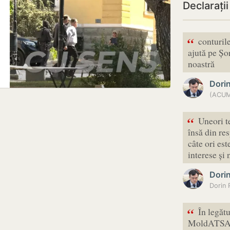
Declarați
“
conturile
ajută pe Șo
noastră
Dori
(ACUM 
“
Uneori t
însă din re
câte ori es
interese și
Dori
“
În legăt
MoldATSA, 