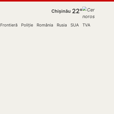
22°
Chișinău
 Frontieră
Poliție
România
Rusia
SUA
TVA
Ucraina