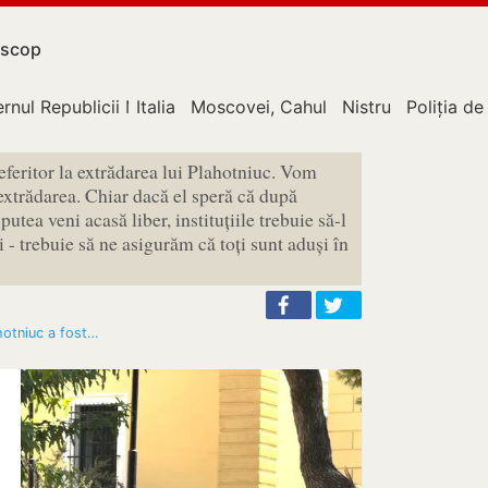
scop
rnul Republicii Moldova
Italia
Moscovei, Cahul
Nistru
Poliția de
feritor la extrădarea lui Plahotniuc. Vom
 extrădarea. Chiar dacă el speră că după
tea veni acasă liber, instituțiile trebuie să-l
i - trebuie să ne asigurăm că toți sunt aduși în
hotniuc a fost…