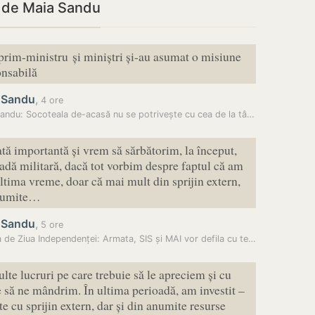
i de Maia Sandu
rim-ministru și miniștri și-au asumat o misiune
onsabilă
 Sandu
,
4 ore
Maia Sandu: Socoteala de-acasă nu se potrivește cu cea de la târg. Ne…
ată importantă și vrem să sărbătorim, la început,
radă militară, dacă tot vorbim despre faptul că am
 ultima vreme, doar că mai mult din sprijin extern,
anumite…
 Sandu
,
5 ore
Parada de Ziua Independenței: Armata, SIS și MAI vor defila cu tehnică…
te lucruri pe care trebuie să le apreciem și cu
e să ne mândrim. În ultima perioadă, am investit –
e cu sprijin extern, dar și din anumite resurse