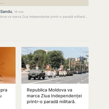
în…
 Sandu
,
19 ore
dova va marca Ziua Independenței printr-o paradă militară…
upra
Republica Moldova va
u
marca Ziua Independenței
printr-o paradă militară.
Maia Sandu a semnat