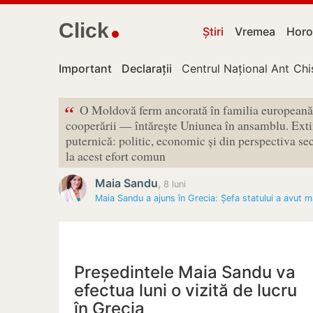
Click
Știri
Vremea
Horo
Important
Declarații
Centrul Național Anticor
Chi
“
O Moldovă ferm ancorată în familia europeană
cooperării — întărește Uniunea în ansamblu. Ext
puternică: politic, economic și din perspectiva se
la acest efort comun
Maia Sandu
,
8 luni
Maia Sandu a ajuns în Grecia: Șefa statului a avut 
Președintele Maia Sandu va
efectua luni o vizită de lucru
în Grecia