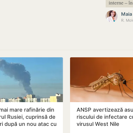
interne – 
Maia
R. Mol
mai mare rafinărie din
ANSP avertizează as
rul Rusiei, cuprinsă de
riscului de infectare c
ări după un nou atac cu
virusul West Nile
e ucrainene