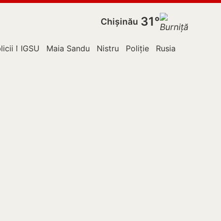
31°
Chișinău
licii Moldova
IGSU
Maia Sandu
Nistru
Poliție
Rusia
Sănătate 