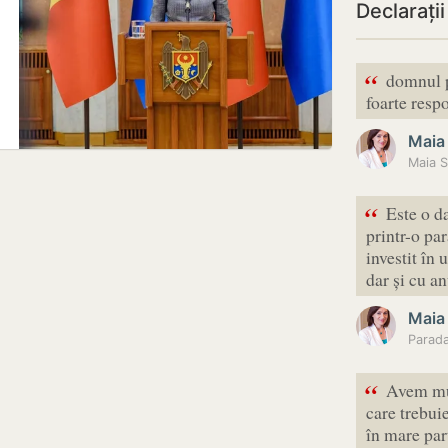
Declarați
“
domnul p
foarte resp
Maia
“
Este o d
printr-o pa
investit în
dar și cu 
Maia
“
Avem mul
care trebui
în mare part