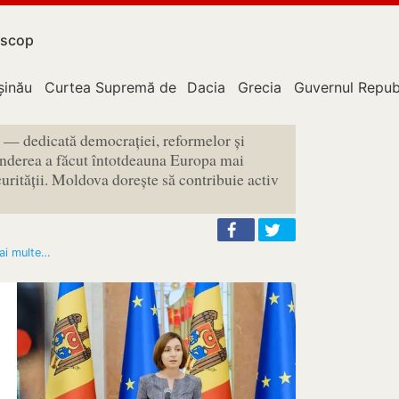
scop
upție
șinău
Curtea Supremă de Justiție
Dacia
Grecia
Guvernul Repub
 — dedicată democrației, reformelor și
inderea a făcut întotdeauna Europa mai
curității. Moldova dorește să contribuie activ
mai multe…