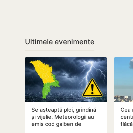
Ultimele evenimente
Se așteaptă ploi, grindină
Cea 
și vijelie. Meteorologii au
cent
emis cod galben de
flăc
instabilitate atmosferică
dron