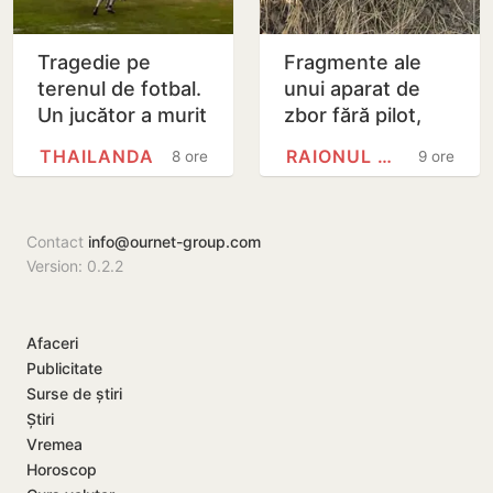
Tragedie pe
Fragmente ale
terenul de fotbal.
unui aparat de
Un jucător a murit
zbor fără pilot,
lovit de fulger
găsite la Cahul
THAILANDA
RAIONUL CAHUL
8 ore
9 ore
chiar în timpul
meciului
Contact
info@ournet-group.com
Version: 0.2.2
Afaceri
Publicitate
Surse de știri
Știri
Vremea
Horoscop