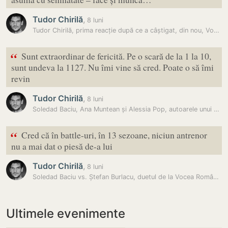
Tudor Chirilă
,
8 luni
Tudor Chirilă, prima reacție după ce a câștigat, din nou, Vocea…
“
Sunt extraordinar de fericită. Pe o scară de la 1 la 10,
sunt undeva la 1127. Nu îmi vine să cred. Poate o să îmi
revin
Tudor Chirilă
,
8 luni
Soledad Baciu, Ana Muntean și Alessia Pop, autoarele unui moment…
“
Cred că în battle-uri, în 13 sezoane, niciun antrenor
nu a mai dat o piesă de-a lui
Tudor Chirilă
,
8 luni
Soledad Baciu vs. Ștefan Burlacu, duetul de la Vocea României care a…
Ultimele evenimente