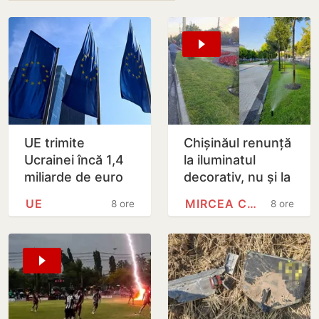
UE trimite
Chișinăul renunță
Ucrainei încă 1,4
la iluminatul
miliarde de euro
decorativ, nu și la
din dobânzile
cel stradal.
UE
MIRCEA CEL BĂTRÂN
8 ore
8 ore
generate de
Irigarea spațiilor
activele rusești
verzi nu va fi…
înghețate