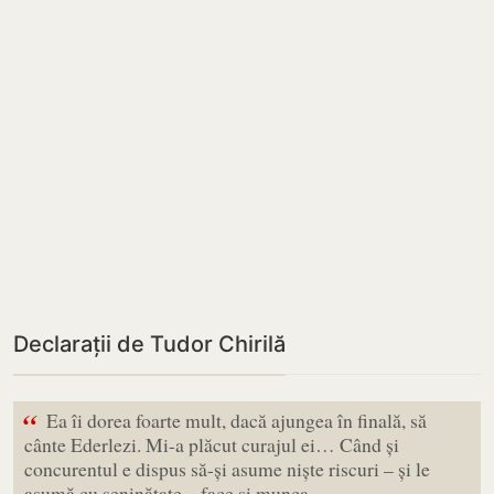
Declarații de Tudor Chirilă
“
Ea îi dorea foarte mult, dacă ajungea în finală, să
cânte Ederlezi. Mi-a plăcut curajul ei… Când și
concurentul e dispus să-și asume niște riscuri – și le
asumă cu seninătate – face și munca…