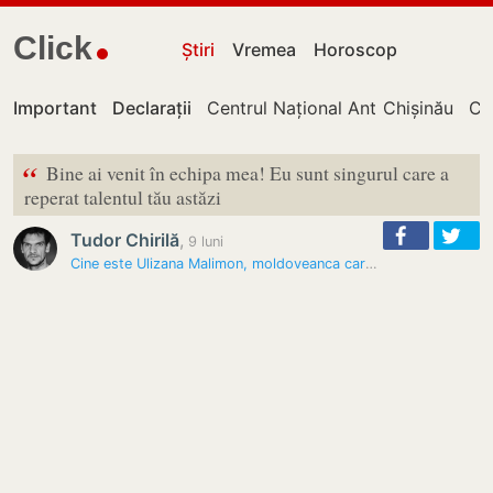
Click
Știri
Vremea
Horoscop
Important
Declarații
Centrul Național Anticorupție
Chișinău
Cu
“
Bine ai venit în echipa mea! Eu sunt singurul care a
reperat talentul tău astăzi
Tudor Chirilă
,
9 luni
Cine este Ulizana Malimon, moldoveanca care l-a făcut pe Tudor Chirilă…