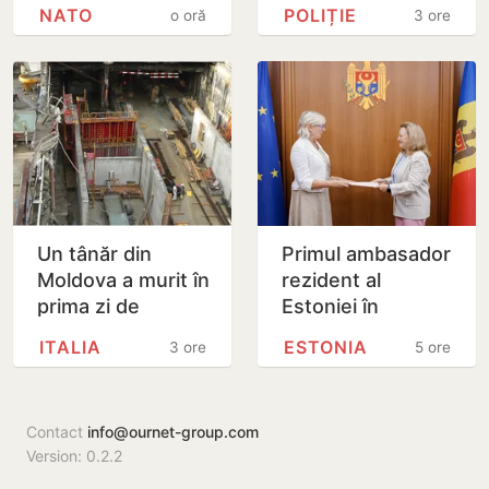
putea testa NATO
dolari. Ar fi
NATO
POLIȚIE
o oră
3 ore
cu un atac chiar în
facilitat transferul
această…
a 60 de mii de…
Un tânăr din
Primul ambasador
Moldova a murit în
rezident al
prima zi de
Estoniei în
muncă, în Italia:
Republica
ITALIA
ESTONIA
3 ore
5 ore
ambulanța ar fi
Moldova și-a
fost chemată
prezentat copiile
după…
scrisorilor de…
Contact
info@ournet-group.com
Version: 0.2.2