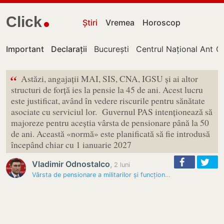
Click
Știri
Vremea
Horoscop
Important
Declarații
București
Centrul Național Antico
Ch
“
Astăzi, angajații MAI, SIS, CNA, IGSU și ai altor
structuri de forță ies la pensie la 45 de ani. Acest lucru
este justificat, având în vedere riscurile pentru sănătate
asociate cu serviciul lor. Guvernul PAS intenționează să
majoreze pentru aceștia vârsta de pensionare până la 50
de ani. Această «normă» este planificată să fie introdusă
începând chiar cu 1 ianuarie 2027
Vladimir Odnostalco
,
2 luni
Vârsta de pensionare a militarilor și funcționarilor cu statut special…