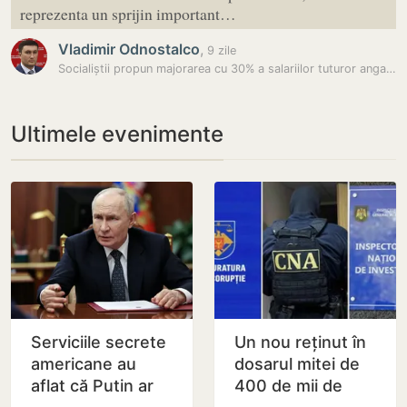
reprezenta un sprijin important…
Vladimir Odnostalco
,
9 zile
Socialiștii propun majorarea cu 30% a salariilor tuturor angajaților…
Ultimele evenimente
Serviciile secrete
Un nou reținut în
americane au
dosarul mitei de
aflat că Putin ar
400 de mii de