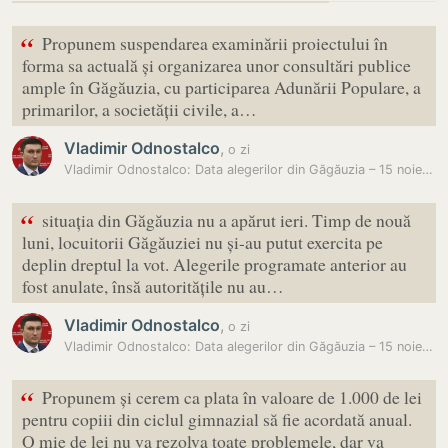
“
Propunem suspendarea examinării proiectului în
forma sa actuală și organizarea unor consultări publice
ample în Găgăuzia, cu participarea Adunării Populare, a
primarilor, a societății civile, a…
Vladimir Odnostalco
,
o zi
Vladimir Odnostalco: Data alegerilor din Găgăuzia – 15 noiembrie, nu…
“
situația din Găgăuzia nu a apărut ieri. Timp de nouă
luni, locuitorii Găgăuziei nu și-au putut exercita pe
deplin dreptul la vot. Alegerile programate anterior au
fost anulate, însă autoritățile nu au…
Vladimir Odnostalco
,
o zi
Vladimir Odnostalco: Data alegerilor din Găgăuzia – 15 noiembrie, nu…
“
Propunem și cerem ca plata în valoare de 1.000 de lei
pentru copiii din ciclul gimnazial să fie acordată anual.
O mie de lei nu va rezolva toate problemele, dar va