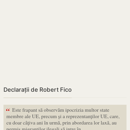
Declarații de Robert Fico
“
Este frapant să observăm ipocrizia multor state
membre ale UE, precum și a reprezentanților UE, care,
cu doar câțiva ani în urmă, prin abordarea lor laxă, au
permis migranților ilegali să intre în…