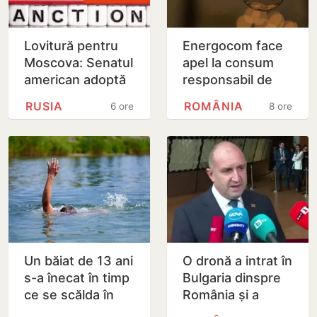
Lovitură pentru
Energocom face
Moscova: Senatul
apel la consum
american adoptă
responsabil de
noi sancțiuni dure
energie în orele
RUSIA
ROMÂNIA
6 ore
8 ore
împotriva Rusiei
de vârfe vârf
Un băiat de 13 ani
O dronă a intrat în
s-a înecat în timp
Bulgaria dinspre
ce se scălda în
România și a
Nistru, pe o plajă
explodat în