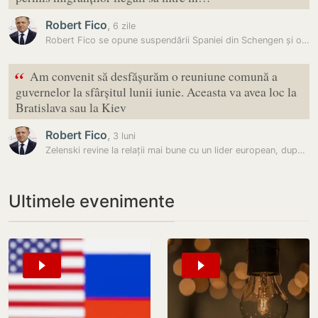
Robert Fico
,
6 zile
Robert Fico se opune suspendării Spaniei din Schengen și oferă ajutor…
“
Am convenit să desfășurăm o reuniune comună a
guvernelor la sfârșitul lunii iunie. Aceasta va avea loc la
Bratislava sau la Kiev
Robert Fico
,
3 luni
Zelenski revine la relații mai bune cu un lider european, după mai…
Ultimele evenimente