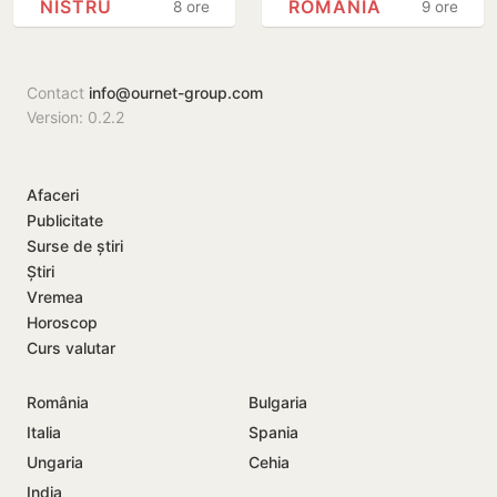
NISTRU
ROMÂNIA
8 ore
9 ore
neautorizată din
apropierea unui
Bender
gazoduct
Contact
info@ournet-group.com
Version: 0.2.2
Afaceri
Publicitate
Surse de știri
Știri
Vremea
Horoscop
Curs valutar
România
Bulgaria
Italia
Spania
Ungaria
Cehia
India