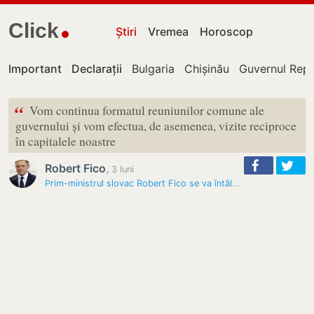
Click
Știri
Vremea
Horoscop
Important
Declarații
Bulgaria
Chișinău
Guvernul Repu
“
Vom continua formatul reuniunilor comune ale
guvernului și vom efectua, de asemenea, vizite reciproce
în capitalele noastre
Robert Fico
,
3 luni
Prim-ministrul slovac Robert Fico se va întâlni cu Zelenski înainte de…