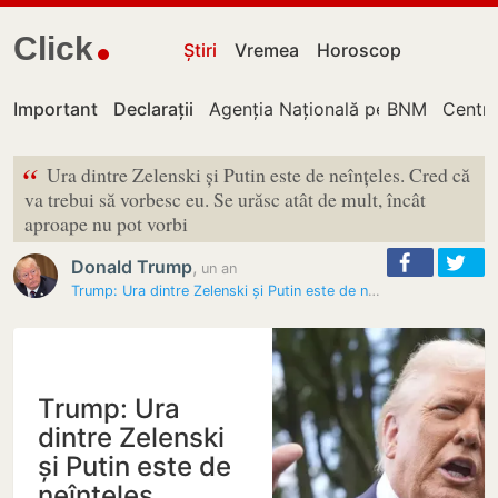
Click
Știri
Vremea
Horoscop
Important
Declarații
Agenția Națională pentru Regleme
BNM
Centru
“
Ura dintre Zelenski și Putin este de neînțeles. Cred că
va trebui să vorbesc eu. Se urăsc atât de mult, încât
aproape nu pot vorbi
Donald Trump
,
un an
Trump: Ura dintre Zelenski și Putin este de neînțeles
Trump: Ura
dintre Zelenski
și Putin este de
neînțeles