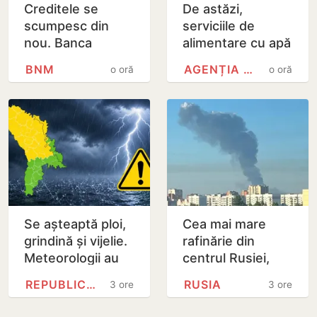
Creditele se
De astăzi,
scumpesc din
serviciile de
nou. Banca
alimentare cu apă
Națională a
și canalizare din
BNM
AGENȚIA NAȚIONALĂ PENTRU…
o oră
o oră
Moldovei a
capitală sunt mai
majorat rata de
scumpe
bază de la 7% la
7,5 la…
Se așteaptă ploi,
Cea mai mare
grindină și vijelie.
rafinărie din
Meteorologii au
centrul Rusiei,
emis cod galben
cuprinsă de flăcări
REPUBLICA MOLDOVA
RUSIA
3 ore
3 ore
de instabilitate
după un nou atac
atmosferică
cu drone