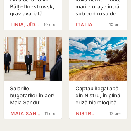
Bălți–Dnestrovsk,
marile orașe intră
grav avariată.
sub cod roșu de
Restabilirea ar
caniculă
LINIA, JÎDACIV
ITALIA
10 ore
10 ore
putea dura peste
7 zile
Salariile
Captau ilegal apă
bugetarilor în aer!
din Nistru, în plină
Maia Sandu:
criză hidrologică.
Majorările din 1
Doi locuitori din
MAIA SANDU
NISTRU
11 ore
12 ore
septembrie ar
Criuleni, amendați
putea fi amânate