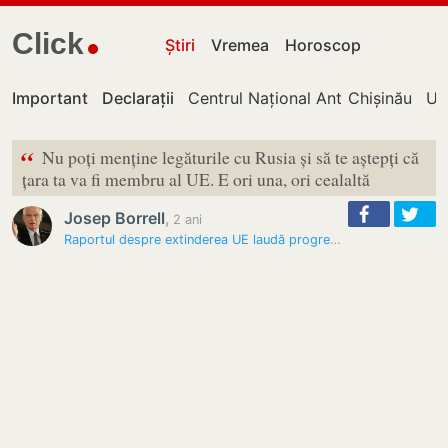
Click
Știri
Vremea
Horoscop
Important
Declarații
Centrul Național Anticorupție
Chișinău
UT
“
Nu poți menține legăturile cu Rusia și să te aștepți că
țara ta va fi membru al UE. E ori una, ori cealaltă
Josep Borrell
,
2 ani
Raportul despre extinderea UE laudă progresul Moldovei, Comisia oferă…