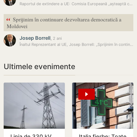
Raportul de extindere a UE: Comisia Europeană „așteaptă cu interes”…
“
Sprijinim în continuare dezvoltarea democratică a
Moldovei
Josep Borrell
,
2 ani
Înaltul Reprezentant al UE, Josep Borrell: „Sprijinim în continuare…
Ultimele evenimente
Linia de 330 kV
Italia fierbe: Toate