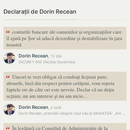
Declarații de Dorin Recean
“
conturile bancare ale oamenilor și organizațiilor care
îl ajută pe Șor să aducă dezordine și destabilizare în țara
noastră
Dorin Recean
,
13 zile
(ACUM 1 AN) Decizia Guvernului
“
Uneori te vezi obligat să combați ficțiuni pure,
absurde, însă din respect pentru cetățeni, vom repeta
faptele ori de câte ori este nevoie. Declar că nu dețin
acțiuni, nu am interese și nu am nicio…
Dorin Recean
,
o lună
Dorin Recean, precizări despre rolul său la MoldATSA: „Am mers acolo…
“
În legătură cu Consiliul de Administrație de la