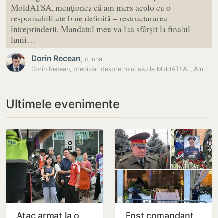
MoldATSA, menționez că am mers acolo cu o
responsabilitate bine definită – restructurarea
întreprinderii. Mandatul meu va lua sfârșit la finalul
lunii…
Dorin Recean
,
o lună
Dorin Recean, precizări despre rolul său la MoldATSA: „Am mers acolo…
Ultimele evenimente
Atac armat la o
Fost comandant