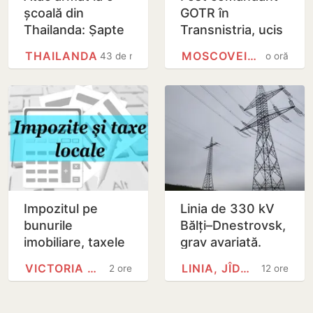
școală din
GOTR în
Thailanda: Șapte
Transnistria, ucis
morți și 15 răniți
în explozia unui
THAILANDA
MOSCOVEI, CAHUL
43 de minute
o oră
după ce un elev
restaurant la
de 14 ani a
Moscova
deschis…
Impozitul pe
Linia de 330 kV
bunurile
Bălți–Dnestrovsk,
imobiliare, taxele
grav avariată.
locale și taxele
Restabilirea ar
VICTORIA BELOUS
LINIA, JÎDACIV
2 ore
12 ore
rutiere.
putea dura peste
Modificările
7 zile
prezentate de…