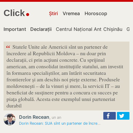
Click
Știri
Vremea
Horoscop
Important
Declarații
Centrul Național Anticorupție
Chișinău
Gu
“
Statele Unite ale Americii sînt un partener de
încredere al Republicii Moldova – nu doar prin
declarații, ci prin acțiuni concrete. Cu sprijinul
american, am consolidat instituțiile statului, am investit
în formarea specialiștilor, am întărit securitatea
frontierelor și am deschis noi piețe externe. Produsele
moldovenești – de la vinuri și mere, la servicii IT – au
beneficiat de susținere pentru a concura cu succes pe
piața globală. Acesta este exemplul unui parteneriat
durabil
Dorin Recean
,
un an
Dorin Recean: SUA sînt un partener de încredere al Republicii Moldova