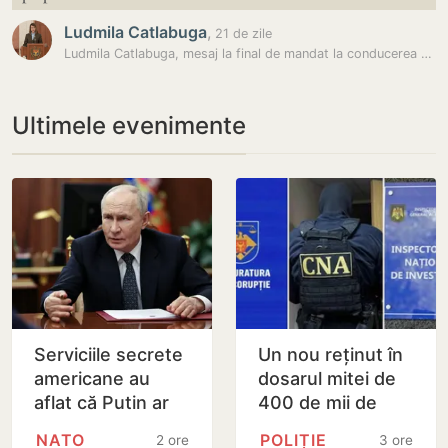
Ludmila Catlabuga
,
21 de zile
Ludmila Catlabuga, mesaj la final de mandat la conducerea Ministerului…
Ultimele evenimente
Serviciile secrete
Un nou reținut în
americane au
dosarul mitei de
aflat că Putin ar
400 de mii de
putea testa NATO
dolari. Ar fi
NATO
POLIȚIE
2 ore
3 ore