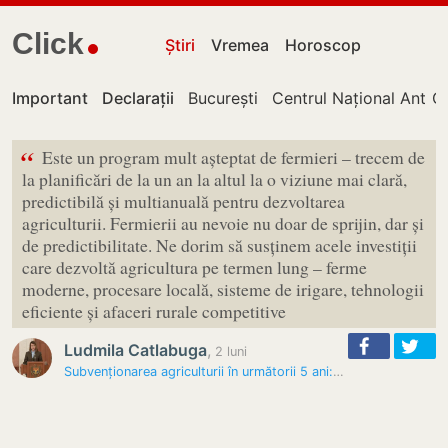
Click
Știri
Vremea
Horoscop
Important
Declarații
București
Centrul Național Antico
Ch
“
Este un program mult așteptat de fermieri – trecem de
la planificări de la un an la altul la o viziune mai clară,
predictibilă și multianuală pentru dezvoltarea
agriculturii. Fermierii au nevoie nu doar de sprijin, dar și
de predictibilitate. Ne dorim să susținem acele investiții
care dezvoltă agricultura pe termen lung – ferme
moderne, procesare locală, sisteme de irigare, tehnologii
eficiente și afaceri rurale competitive
Ludmila Catlabuga
,
2 luni
Subvenționarea agriculturii în următorii 5 ani: Mai multă…