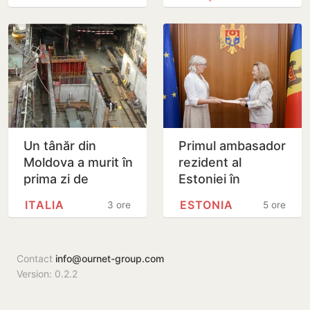
cu un atac chiar în
facilitat transferul
această…
a 60 de mii de…
Un tânăr din
Primul ambasador
Moldova a murit în
rezident al
prima zi de
Estoniei în
muncă, în Italia:
Republica
ITALIA
ESTONIA
3 ore
5 ore
ambulanța ar fi
Moldova și-a
fost chemată
prezentat copiile
după…
scrisorilor de…
Contact
info@ournet-group.com
Version: 0.2.2