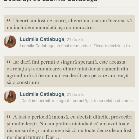
“
Uneori am fost de acord, alteori nu, dar am încercat să
nu închidem niciodată ușa comunicării
Ludmila Catlabuga
,
21 de zile
Ludmila Catlabuga, la final de mandat: ‘Fiecare decizie a fost luată…
“
Iar dacă îmi permit o singură speranță, este aceasta:
ca relația și comunicarea dintre minister și oamenii din
agricultură să fie nu mai rea decât cea pe care am reușit
să o construim
Ludmila Catlabuga
,
21 de zile
„Dacă îmi permit o singură speranță, este ca relația și comunicarea…
“
A fost o perioadă intensă, cu decizii dificile, provocări
și multe lecții. Nu am pretins niciodată că am avut toate
răspunsurile și sunt convinsă că nu toate deciziile au fost
pe placul tuturor. Dar…