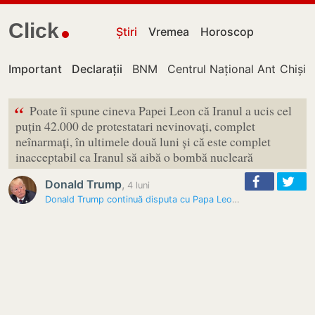
Click
Știri
Vremea
Horoscop
Important
Declarații
BNM
Centrul Național Anticorupț
Chișin
“
Poate îi spune cineva Papei Leon că Iranul a ucis cel
puțin 42.000 de protestatari nevinovați, complet
neînarmați, în ultimele două luni și că este complet
inacceptabil ca Iranul să aibă o bombă nucleară
Donald Trump
,
4 luni
Donald Trump continuă disputa cu Papa Leon: „Să-i spună cineva, vă…