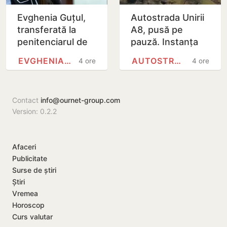
Evghenia Guțul,
Autostrada Unirii
transferată la
A8, pusă pe
penitenciarul de
pauză. Instanța
femei de la Rusca
de la București a
EVGHENIA GUȚUL
AUTOSTRADA A8 (ROMÂNIA)
4 ore
4 ore
suspendat
contractul
Contact
info@ournet-group.com
Version: 0.2.2
Afaceri
Publicitate
Surse de știri
Știri
Vremea
Horoscop
Curs valutar