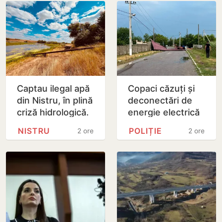
Captau ilegal apă
Copaci căzuți și
din Nistru, în plină
deconectări de
criză hidrologică.
energie electrică
Doi locuitori din
în mai multe
NISTRU
POLIȚIE
2 ore
2 ore
Criuleni, amendați
raioane, din cauza
ploilor și…