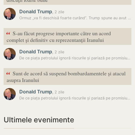
Donald Trump
,
2 zile
Ormuz „va fi deschisă foarte curând”. Trump spune au avut loc…
“
S-au făcut progrese importante către un acord
complet și definitiv cu reprezentanții Iranului
Donald Trump
,
2 zile
De ce piața petrolului ignoră riscurile și pariază pe promisiunile lui…
“
Sunt de acord să suspend bombardamentele și atacul
asupra Iranului
Donald Trump
,
2 zile
De ce piața petrolului ignoră riscurile și pariază pe promisiunile lui…
Ultimele evenimente