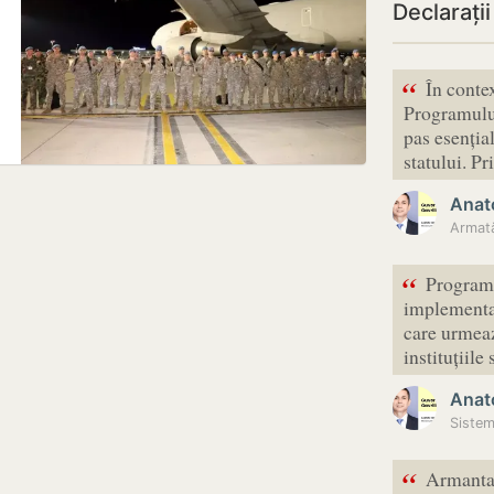
Declarații
“
În conte
Programului
pas esenția
statului. P
Anato
“
Programu
implementar
care urmeaz
instituțiile
Anato
“
Armanta 