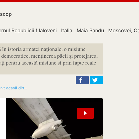
scop
rnul Republicii Moldova
Ialoveni
Italia
Maia Sandu
Moscovei, C
în istoria armatei naționale, o misiune
 democratice, menținerea păcii și protejarea.
ați pentru această misiune și prin fapte reale
enit acasă din…