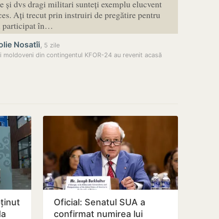
 și dvs dragi militari sunteți exemplu elucvent
es. Ați trecut prin instruiri de pregătire pentru
i participat în…
lie Nosatîi
,
5 zile
rii moldoveni din contingentul KFOR-24 au revenit acasă
ținut
Oficial: Senatul SUA a
da
confirmat numirea lui