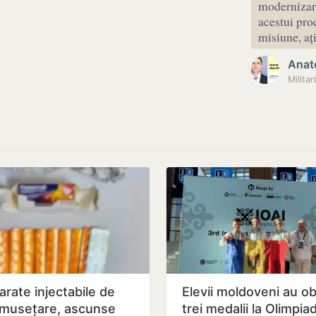
modernizare
acestui proc
misiune, aț
Anato
Milita
arate injectabile de
Elevii moldoveni au ob
umusețare, ascunse
trei medalii la Olimpia