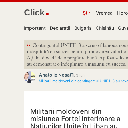
Click
Știri
Vremea
Horo
Important
Declarații
Bulgaria
Chișinău
Guve
“
Contingentul UNIFIL 3 a scris o filă nouă nouă 
îndeplinită cu succes pentru promovarea valorilor
Ați dat dovadă de o pregătire bună. Ați fost select
ați demonstrat o îndeplinire a misiunii cu succes.
Anatolie Nosatîi
,
3 luni
Militarii moldoveni din contingentul UNIFIL 3 au rev
Militarii moldoveni din
misiunea Forței Interimare a
Națiunilor Unite în Liban au