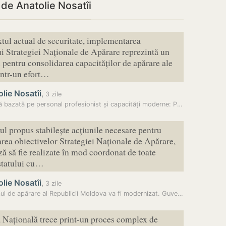
 de Anatolie Nosatîi
xtul actual de securitate, implementarea
 Strategiei Naționale de Apărare reprezintă un
l pentru consolidarea capacităților de apărare ale
rintr-un efort…
lie Nosatîi
,
3 zile
Armată bazată pe personal profesionist și capacități moderne: Planul…
l propus stabilește acțiunile necesare pentru
ea obiectivelor Strategiei Naționale de Apărare,
ă să fie realizate în mod coordonat de toate
 statului cu…
lie Nosatîi
,
3 zile
Sistemul de apărare al Republicii Moldova va fi modernizat. Guvernul a…
Națională trece print-un proces complex de