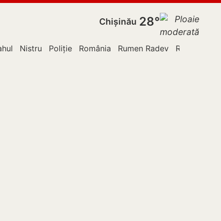
28°
Chișinău
ahul
Nistru
Poliție
România
Rumen Radev
Rusia
TVA