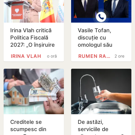
Irina Vlah critică
Vasile Tofan,
Politica Fiscală
discuție cu
2027: „O înșiruire
omologul său
de intenții nobile,
bulgar: Integrarea
IRINA VLAH
RUMEN RADEV
o oră
2 ore
realizată pe
europeană și
seama…
energia, printre
principalele…
Creditele se
De astăzi,
scumpesc din
serviciile de