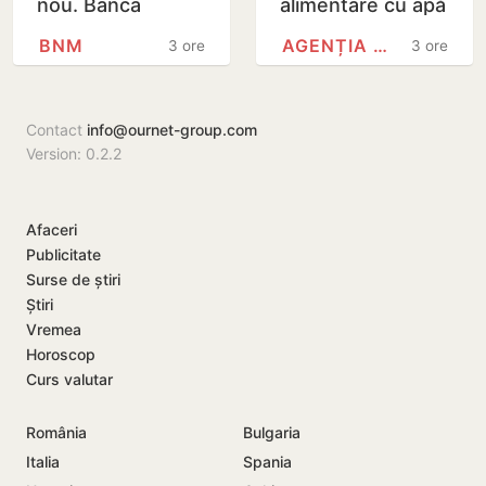
nou. Banca
alimentare cu apă
Națională a
și canalizare din
BNM
AGENȚIA NAȚIONALĂ PENTRU…
3 ore
3 ore
Moldovei a
capitală sunt mai
majorat rata de
scumpe
bază de la 7% la
Contact
info@ournet-group.com
7,5 la…
Version: 0.2.2
Afaceri
Publicitate
Surse de știri
Știri
Vremea
Horoscop
Curs valutar
România
Bulgaria
Italia
Spania