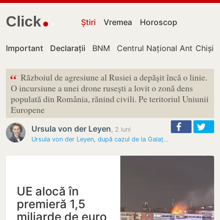
Click
Știri
Vremea
Horoscop
Important
Declarații
BNM
Centrul Național Anticorupț
Chișin
“
Războiul de agresiune al Rusiei a depășit încă o linie.
O incursiune a unei drone rusești a lovit o zonă dens
populată din România, rănind civili. Pe teritoriul Uniunii
Europene
Ursula von der Leyen
,
2 luni
Ursula von der Leyen, după cazul de la Galați: „Războiul de agresiune…
UE alocă în
premieră 1,5
miliarde de euro