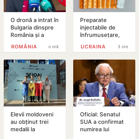
O dronă a intrat în
Preparate
Bulgaria dinspre
injectabile de
România și a
înfrumusețare,
explodat în
ascunse într-un
ROMÂNIA
UCRAINA
o oră
3 ore
apropierea unui
colet poștal,
gazoduct
depistate pe
Aeroportul…
Elevii moldoveni
Oficial: Senatul
au obținut trei
SUA a confirmat
medalii la
numirea lui
Olimpiada
Joseph