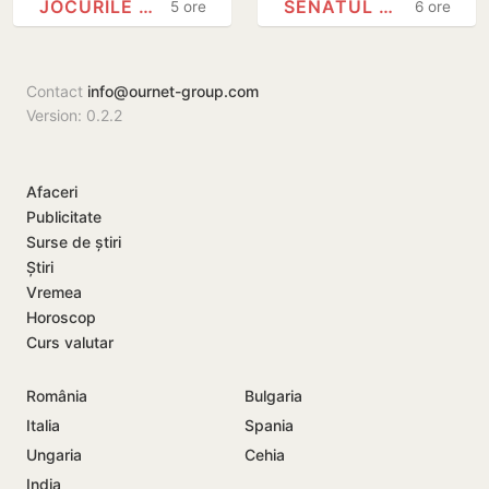
JOCURILE OLIMPICE
SENATUL SUA
5 ore
6 ore
Internațională de
Burkhalter în
Inteligență
funcția de
Artificială din…
ambasador în
Contact
info@ournet-group.com
Republica…
Version: 0.2.2
Afaceri
Publicitate
Surse de știri
Știri
Vremea
Horoscop
Curs valutar
România
Bulgaria
Italia
Spania
Ungaria
Cehia
India