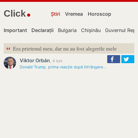
Click
Știri
Vremea
Horoscop
Important
Declarații
Bulgaria
Chișinău
Guvernul Repu
“
Era prietenul meu, dar nu au fost alegerile mele
Viktor Orbán
,
4 luni
Donald Trump, prima reacție după înfrângerea suferită de Viktor Orban:…