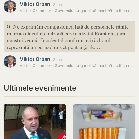
Viktor Orbán
,
2 luni
Viktor Orbán cere Guvernului Ungariei să mențină politica de…
“
Ne exprimăm compasiunea față de persoanele rănite
în urma atacului cu dronă care a afectat România, țara
noastră vecină. Incidentul confirmă că războiul
reprezintă un pericol direct pentru țările…
Viktor Orbán
,
2 luni
Viktor Orbán cere Guvernului Ungariei să mențină politica de…
Ultimele evenimente