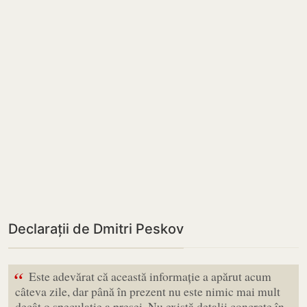
Declarații de Dmitri Peskov
“
Este adevărat că această informație a apărut acum
câteva zile, dar până în prezent nu este nimic mai mult
decât o speculație a presei. Nu există detalii concrete în