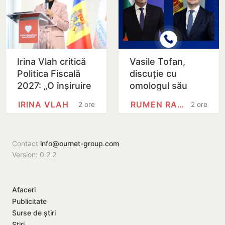
Irina Vlah critică
Vasile Tofan,
Politica Fiscală
discuție cu
2027: „O înșiruire
omologul său
de intenții nobile,
bulgar: Integrarea
IRINA VLAH
RUMEN RADEV
2 ore
2 ore
realizată pe
europeană și
seama…
energia, printre
principalele…
Contact
info@ournet-group.com
Version: 0.2.2
Afaceri
Publicitate
Surse de știri
Știri