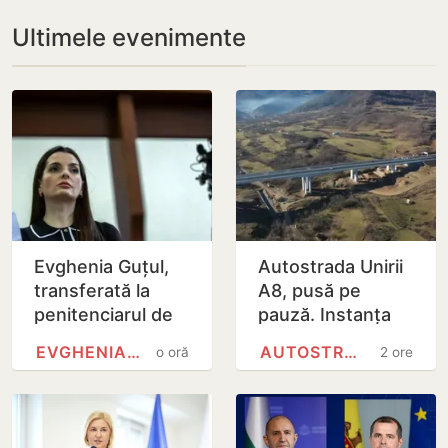
Ultimele evenimente
Evghenia Guțul,
Autostrada Unirii
transferată la
A8, pusă pe
penitenciarul de
pauză. Instanța
femei de la Rusca
de la București a
EVGHENIA GUȚUL
AUTOSTRADA A8 (ROMÂNIA)
o oră
2 ore
suspendat
contractul