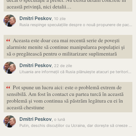
această privință, nici detalii…
Dmitri Peskov
,
10 zile
Rusia respinge speculațiile despre o nouă propunere de pace pentru…
“
Aceasta este doar cea mai recentă serie de povești
alarmiste menite să continue manipularea populației și
să o pregătească pentru o militarizare suplimentară
Dmitri Peskov
,
22 de zile
Lituania are informații că Rusia plănuiește atacuri pe teritoriul său.…
“
Pot spune un lucru aici: este o problemă extrem de
sensibilă. Am fost în contact cu partea turcă în această
problemă și vom continua să păstrăm legătura cu ei în
această chestiune
Dmitri Peskov
,
o lună
Putin, deschis discuțiilor cu Ucraina, dar dorește să creeze o zonă…