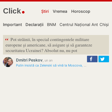
Click
Știri
Vremea
Horoscop
Important
Declarații
BNM
Centrul Național Anticorupț
Chișin
“
Pot străinii, în special contingentele militare
europene și americane, să asigure și să garanteze
securitatea Ucrainei? Absolut nu, nu pot
Dmitri Peskov
,
un an
Putin insistă ca Zelenski să vină la Moscova, dar exclude prezența…