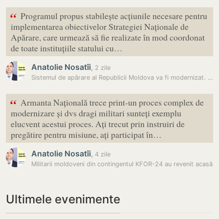
“
Programul propus stabilește acțiunile necesare pentru
implementarea obiectivelor Strategiei Naționale de
Apărare, care urmează să fie realizate în mod coordonat
de toate instituțiile statului cu…
Anatolie Nosatîi
,
2 zile
Sistemul de apărare al Republicii Moldova va fi modernizat. Guvernul a…
“
Armanta Națională trece print-un proces complex de
modernizare și dvs dragi militari sunteți exemplu
elucvent acestui proces. Ați trecut prin instruiri de
pregătire pentru misiune, ați participat în…
Anatolie Nosatîi
,
4 zile
Militarii moldoveni din contingentul KFOR-24 au revenit acasă
Ultimele evenimente