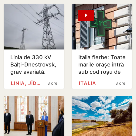
Linia de 330 kV
Italia fierbe: Toate
Bălți–Dnestrovsk,
marile orașe intră
grav avariată.
sub cod roșu de
Restabilirea ar
caniculă
LINIA, JÎDACIV
ITALIA
8 ore
8 ore
putea dura peste
7 zile