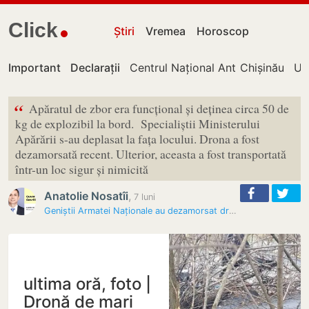
Click
Știri
Vremea
Horoscop
Important
Declarații
Centrul Național Anticorupție
Chișinău
UT
“
Apăratul de zbor era funcțional și deținea circa 50 de
kg de explozibil la bord. Specialiștii Ministerului
Apărării s-au deplasat la fața locului. Drona a fost
dezamorsată recent. Ulterior, aceasta a fost transportată
într-un loc sigur și nimicită
Anatolie Nosatîi
,
7 luni
Geniștii Armatei Naționale au dezamorsat drona depistată în…
ultima oră, foto |
Dronă de mari