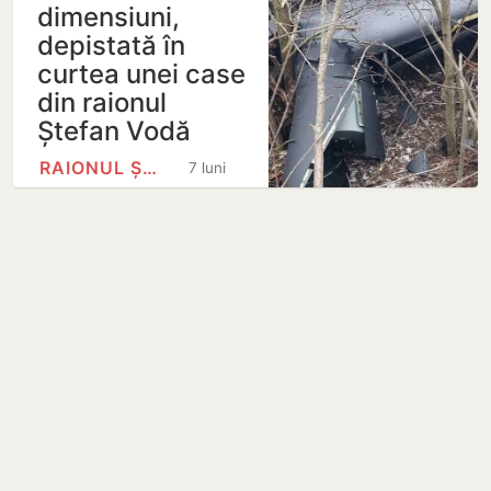
dimensiuni,
depistată în
curtea unei case
din raionul
Ștefan Vodă
RAIONUL ȘTEFAN VODĂ
7 luni