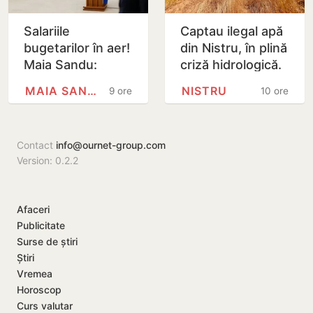
Salariile
Captau ilegal apă
bugetarilor în aer!
din Nistru, în plină
Maia Sandu:
criză hidrologică.
Majorările din 1
Doi locuitori din
MAIA SANDU
NISTRU
9 ore
10 ore
septembrie ar
Criuleni, amendați
putea fi amânate
Contact
info@ournet-group.com
Version: 0.2.2
Afaceri
Publicitate
Surse de știri
Știri
Vremea
Horoscop
Curs valutar