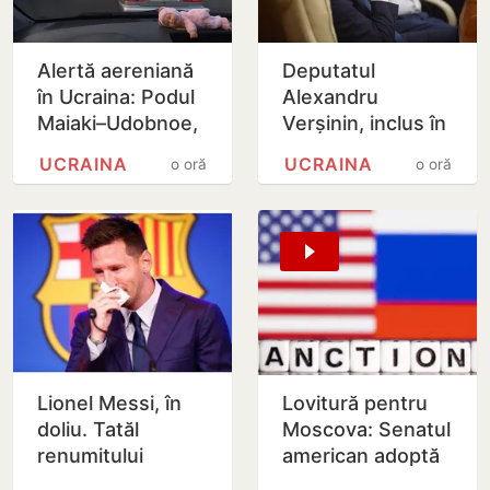
Alertă aereniană
Deputatul
în Ucraina: Podul
Alexandru
Maiaki–Udobnoe,
Verșinin, inclus în
închis temporar
baza de date
UCRAINA
UCRAINA
o oră
o oră
‘Mirotvoreț’
Lionel Messi, în
Lovitură pentru
doliu. Tatăl
Moscova: Senatul
renumitului
american adoptă
fotbalist a
noi sancțiuni dure