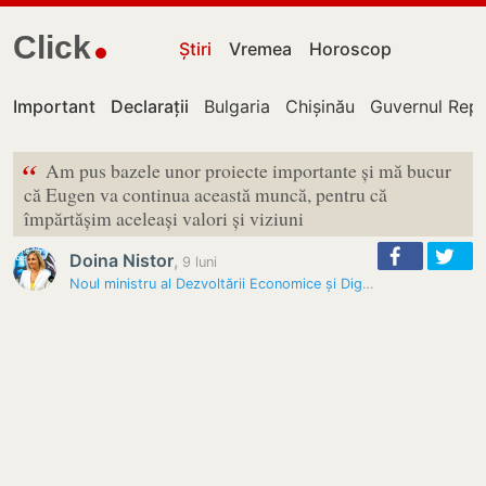
Click
Știri
Vremea
Horoscop
Important
Declarații
Bulgaria
Chișinău
Guvernul Repu
“
Am pus bazele unor proiecte importante și mă bucur
că Eugen va continua această muncă, pentru că
împărtășim aceleași valori și viziuni
Doina Nistor
,
9 luni
Noul ministru al Dezvoltării Economice și Digitalizării a fost…