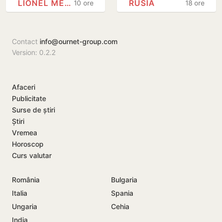
LIONEL MESSI
RUSIA
10 ore
18 ore
decedat
împotriva Rusiei
Contact
info@ournet-group.com
Version: 0.2.2
Afaceri
Publicitate
Surse de știri
Știri
Vremea
Horoscop
Curs valutar
România
Bulgaria
Italia
Spania
Ungaria
Cehia
India