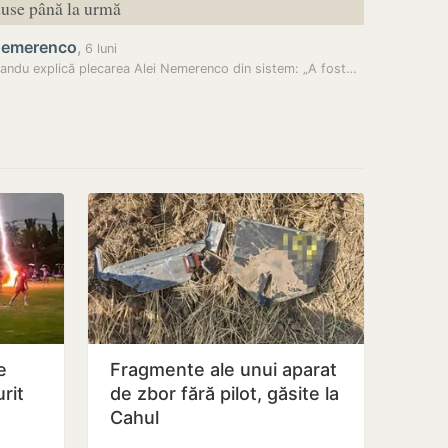
duse până la urmă
Nemerenco
,
6 luni
andu explică plecarea Alei Nemerenco din sistem: „A fost…
e
Fragmente ale unui aparat
rit
de zbor fără pilot, găsite la
Cahul