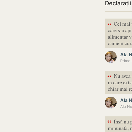
Declarați
“
Cel mai 
care s-a apu
alimentar va
oameni cur
Ala 
“
Nu avea c
în care exi
chiar mai r
Ala 
“
Însă nu p
minunată, n