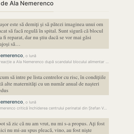
i de Ala Nemerenco
ușor este să demiți și să pătezi imaginea unui om
cat să facă regulă în spital. Sunt sigură că blocul
 fi reparat, dar nu știu dacă se vor mai găsi
ajoși să…
Nemerenco
,
o lună
Prima reacție a Ala Nemerenco după scandalul blocului alimentar de la…
um să intre pe lista centrelor cu risc, în condițiile
stă alte maternități cu un număr anual de nașteri
edus
Nemerenco
,
o lună
Ala Nemerenco critică închiderea centrului perinatal din Ștefan Vodă:…
ot să zic că nu am vrut, nu mi s-a propus. Ați fost
ici nu mi-au spus pleacă, vino, au fost niște