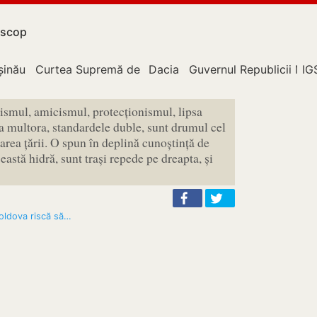
scop
upție
șinău
Curtea Supremă de Justiție
Dacia
Guvernul Republicii Mo
IG
smul, amicismul, protecționismul, lipsa
 a multora, standardele duble, sunt drumul cel
area țării. O spun în deplină cunoștință de
eastă hidră, sunt trași repede pe dreapta, și
oldova riscă să…