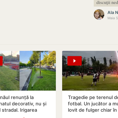
discuții ne
Ala 
Maia S
inăul renunță la
Tragedie pe terenul d
natul decorativ, nu și
fotbal. Un jucător a mu
l stradal. Irigarea
lovit de fulger chiar în
ilor verzi nu va fi…
timpul meciului