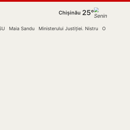
25°
Chișinău
ldova
SU
Maia Sandu
Ministerului Justiției
Nistru
Orhei
Poliți