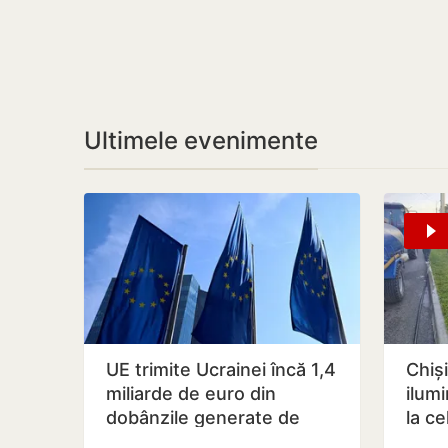
Ultimele evenimente
UE trimite Ucrainei încă 1,4
Chiș
miliarde de euro din
ilumi
dobânzile generate de
la ce
activele rusești înghețate
spați