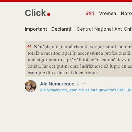
Click
Știri
Vremea
Horo
Important
Declarații
Centrul Național Anticor
Chi
“
Nănășismul, cumătrismul, verișorismul, nemuri
totală a meritocrației în ascensiunea profesională
mai sigur pentru a prăvăli tot ce înseamnă dezvolt
cauză. Iar cei puțini care îndrăznesc să lupte cu ac
exemple din astea cât duce trenul
Ala Nemerenco
,
9 luni
Ala Nemerenco, atac dur asupra guvernării PAS: „M