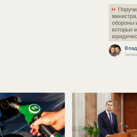
“
Поручи
министра
обороны и
которых м
юридиче
Влад