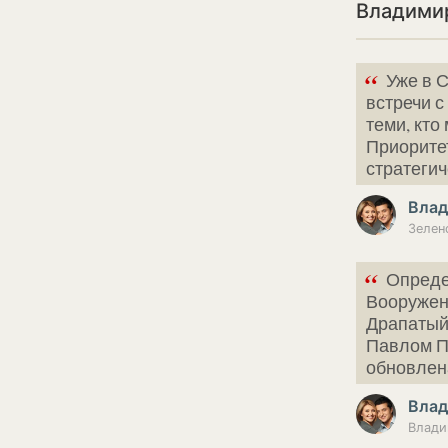
Владимир
“
Уже в 
встречи с
теми, кто
Приоритет
стратеги
Влад
“
Опреде
Вооружен
Драпатый
Павлом П
обновлен
Влад