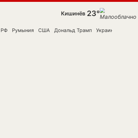
23°
Кишинёв
к Молдовы
РФ
Румыния
США
Дональд Трамп
Украина
Владим