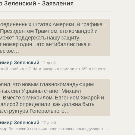
 Зеленский - Заявления
Соединенных Штатах Америки. В графике -
 Президентом Трампом, его командой и
 может поддержать нашу защиту.
 номер один - это антибаллистика и
ческое…
имир Зеленский
,
11 дней
Зеленский прибыл в США и раскрыл приоритет №1 в переговорах с Трампом
лил, что новым главнокомандующим
ных сил Украины станет Михаил
. Вместе с Михаилом, Евгением Хмарой и
алисой определили, как должна быть
а структура Генерального…
имир Зеленский
,
17 дней
Владимир Зеленский назначил нового главнокомандующего Вооруженных сил…