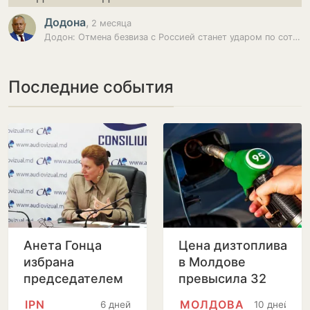
Додона
,
2 месяца
Додон: Отмена безвиза с Россией станет ударом по сотням тысяч граждан…
Последние события
Анета Гонца
Цена дизтоплива
избрана
в Молдове
председателем
превысила 32
Совета по
лея за литр
IPN
МОЛДОВА
6 дней
10 дней