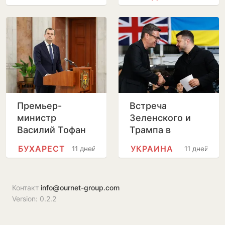
телевидению и
радио после
отставки
Лилианы Вицу
Премьер-
Встреча
министр
Зеленского и
Василий Тофан
Трампа в
совершит
Вашингтоне
БУХАРЕСТ
УКРАИНА
11 дней
11 дней
официальный
пройдет без
визит в Бухарест
прессы
Контакт
info@ournet-group.com
Version: 0.2.2