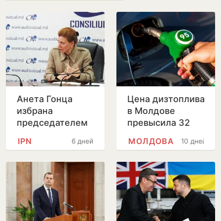
Анета Гонца
Цена дизтоплива
избрана
в Молдове
председателем
превысила 32
Совета по
лея за литр
IPN
МОЛДОВА
6 дней
10 дней
телевидению и
радио после
отставки
Лилианы Вицу