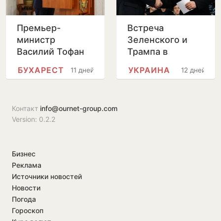
Премьер-
Встреча
министр
Зеленского и
Василий Тофан
Трампа в
совершит
Вашингтоне
БУХАРЕСТ
УКРАИНА
11 дней
12 дней
официальный
пройдет без
визит в Бухарест
прессы
Контакт
info@ournet-group.com
Version: 0.2.2
Бизнес
Реклама
Источники новостей
Новости
Погода
Гороскоп